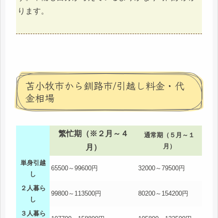
ります。
苫小牧市から釧路市/引越し料金・代
金相場
繁忙期（※２月～４
通常期（５月～１
月）
月）
単身引越
65500～99600円
32000～79500円
し
２人暮ら
99800～113500円
80200～154200円
し
３人暮ら