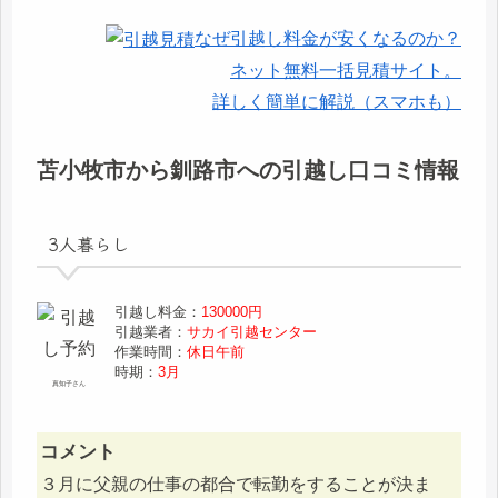
なぜ引越し料金が安くなるのか？
ネット無料一括見積サイト。
詳しく簡単に解説（スマホも）
苫小牧市から釧路市への引越し口コミ情報
3人暮らし
引越し料金：
130000円
引越業者：
サカイ引越センター
作業時間：
休日午前
時期：
3月
真知子さん
コメント
３月に父親の仕事の都合で転勤をすることが決ま