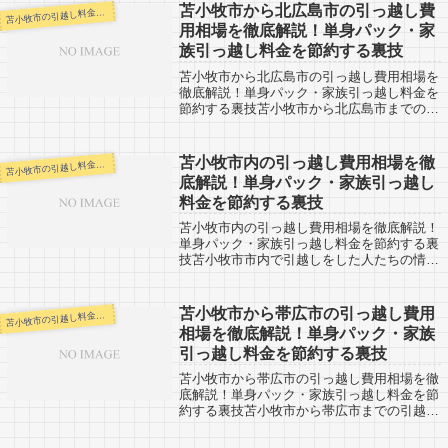
苫小牧市から北広島市の引っ越し費
小牧市の引越し料金・代金相場・見積り情報
苫
用相場を徹底解説！単身パック・家
族引っ越し料金を節約する裏技
苫小牧市から北広島市の引っ越し費用相場を
徹底解説！単身パック・家族引っ越し料金を
節約する裏技苫小牧市から北広島市までの引
越申込予定の方へ、引越し口コミを公開して
います。北広島市から苫小牧市へ引越し予定
のある人も参考に。苫小牧市から北広島市
苫小牧市内の引っ越し費用相場を徹
小牧市の引越し料金・代金相場・見積り情報
苫
へ...
底解説！単身パック・家族引っ越し
料金を節約する裏技
苫小牧市内の引っ越し費用相場を徹底解説！
単身パック・家族引っ越し料金を節約する裏
技苫小牧市市内で引越しをした人たちの情報
を集めているページです。これから苫小牧市
市内で引越す予定のある人は参考にしてくだ
さい。苫小牧市市内の引越しなので基本的
苫小牧市から帯広市の引っ越し費用
小牧市の引越し料金・代金相場・見積り情報
苫
に...
相場を徹底解説！単身パック・家族
引っ越し料金を節約する裏技
苫小牧市から帯広市の引っ越し費用相場を徹
底解説！単身パック・家族引っ越し料金を節
約する裏技苫小牧市から帯広市までの引越申
込予定の方へ、引越し口コミを公開していま
す。帯広市から苫小牧市へ引越し予定のある