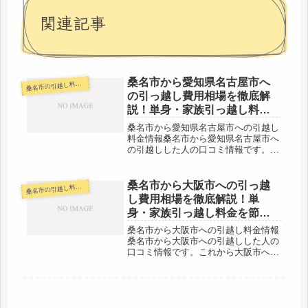
関連記事
桑名市から愛知県名古屋市へ
名市の引越し料金・代金相場・見積り情報
桑
の引っ越し費用相場を徹底解
説！単身・家族引っ越し料金
を節約する裏技
桑名市から愛知県名古屋市への引越し
料金情報桑名市から愛知県名古屋市へ
の引越しした人の口コミ情報です。こ
れから愛知県名古屋市へ引越す予定の
人は参考にしましょう。桑名市から愛
知県名古屋市までは約30km。片道で
桑名市から大阪市への引っ越
名市の引越し料金・代金相場・見積り情報
桑
１時間圏内ですが、その日中に引越
し費用相場を徹底解説！単
し...
身・家族引っ越し料金を節約
する裏技
桑名市から大阪市への引越し料金情報
桑名市から大阪市への引越しした人の
口コミ情報です。これから大阪市へ引
越す予定の人は参考にしましょう。桑
名市から大阪市までは約150kmと長距
離ですが、その日中の引越しも可能で
しょう。単身者で荷物が少なければ...