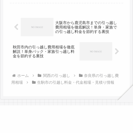
でしょう。料金も安く済ませている人
が多いですね。なるべく多くの引越し
会社さんから見積もりをもらいましょ
う...
大阪市から鹿児島市までの引っ越し
費用相場を徹底解説！単身・家族で
の引っ越し料金を節約する裏技
秋田市内の引っ越し費用相場を徹底
解説！単身パック・家族引っ越し料
金を節約する裏技
ホーム
関西の引っ越し
奈良県の引っ越し費
用相場
生駒市の引越し料金・代金相場・見積り情報