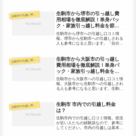
から奈良市までは10km程度と近場で
す。その日中の引越しを終えている人
が大半の範囲です。引越し料金も格安
生駒市から堺市の引っ越し費
駒市の引越し料金・代金相場・見積り情報
生
で頑張ってくれる引越し業者がある
用相場を徹底解説！単身パッ
と...
ク・家族引っ越し料金を節約
する裏技
生駒市から堺市への引越し口コミ情
報。堺市から生駒市への引越しされる
人も参考になると思います。「自分の
引越し代金を早く知りたい！！そして
安い会社を教えて！」そういう人は右
のリンク先のページを読んだ上、ネッ
生駒市から大阪市の引っ越し
駒市の引越し料金・代金相場・見積り情報
生
トで見積りしましょう。100％安くな
費用相場を徹底解説！単身パ
る...
ック・家族引っ越し料金を節
約する裏技
生駒市から大阪市への引越し口コミ情
報。大阪市から生駒市への引越しされ
る人も参考になると思います。生駒市
から大阪市までですが、距離がそんな
に離れていないので、その日のうちの
引越しも可能でしょう。格安の料金で
生駒市 市内での引越し料金
駒市の引越し料金・代金相場・見積り情報
生
頑張ってくれる引越し会社もあると思
は？
い...
生駒市内での引越し口コミ情報。状況
が近い人たちの経験談なので、参考に
してください。市内の引越しは基本的
にその日のうちに終わる場合がほとん