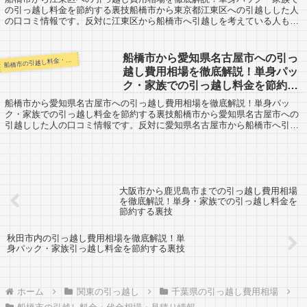
の引っ越し料金を節約する裏技船橋市から東京都江東区への引越しした人
の口コミ情報です。反対に江東区から船橋市へ引越しを考えている人も参
考にしてくださいね。船橋市から東京都江東区...
船橋市から愛知県名古屋市への引っ
橋市の引越し料金・代金相場・見積り情報
船
越し費用相場を徹底解説！単身パッ
ク・家族での引っ越し料金を節約す
る裏技
船橋市から愛知県名古屋市への引っ越し費用相場を徹底解説！単身パッ
ク・家族での引っ越し料金を節約する裏技船橋市から愛知県名古屋市への
引越しした人の口コミ情報です。反対に愛知県名古屋市から船橋市へ引越
しを考えている人も参考にしてくださいね。船橋...
大阪市から鹿児島市までの引っ越し費用相場
を徹底解説！単身・家族での引っ越し料金を
節約する裏技
秋田市内の引っ越し費用相場を徹底解説！単
身パック・家族引っ越し料金を節約する裏技
ホーム
関東の引っ越し
千葉県の引っ越し費用相場