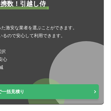
1提携数！引越し侍
った激安な業者を選ぶことができます。
いるので安心して利用できます。
選択
安心
減
で一括見積り