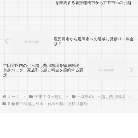
を節約する裏技船橋市から京都市への引越し
した人の口コミ情報です。反対に京都市から
船橋市へ引越しを考えている人も参考にして
くださいね。船橋市から京都市までは約48...
鹿児島市から延岡市への引越し見積り・料金
は？
世田谷区内の引っ越し費用相場を徹底解説！
単身パック・家族引っ越し料金を節約する裏
技
ホーム
関東の引っ越し
千葉県の引っ越し費用相場
船橋市の引越し料金・代金相場・見積り情報