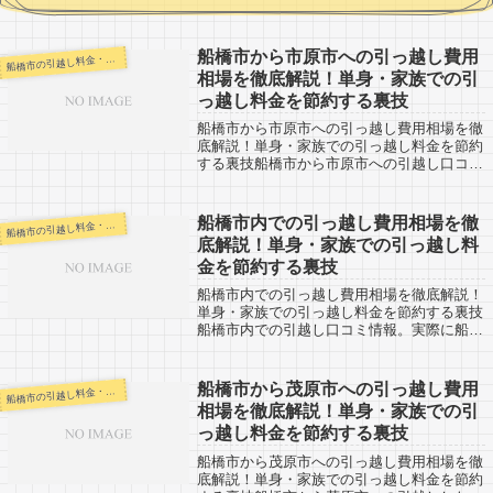
船橋市から市原市への引っ越し費用
橋市の引越し料金・代金相場・見積り情報
船
相場を徹底解説！単身・家族での引
っ越し料金を節約する裏技
船橋市から市原市への引っ越し費用相場を徹
底解説！単身・家族での引っ越し料金を節約
する裏技船橋市から市原市への引越し口コミ
情報。反対に、市原市から船橋市への引越し
予定がある人も参考にしましょう。市原市ま
では離れている場所でも１時間半程度で
船橋市内での引っ越し費用相場を徹
橋市の引越し料金・代金相場・見積り情報
船
す。...
底解説！単身・家族での引っ越し料
金を節約する裏技
船橋市内での引っ越し費用相場を徹底解説！
単身・家族での引っ越し料金を節約する裏技
船橋市内での引越し口コミ情報。実際に船橋
市内で引越しした人の経験談です。市内の引
越しなので料金も安くなりやすいです。ただ
し、2月～4月の大繁忙期は話が変わってき...
船橋市から茂原市への引っ越し費用
橋市の引越し料金・代金相場・見積り情報
船
相場を徹底解説！単身・家族での引
っ越し料金を節約する裏技
船橋市から茂原市への引っ越し費用相場を徹
底解説！単身・家族での引っ越し料金を節約