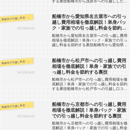
する裏技船橋市から茂原市への引越しした人
の口コミ情報です。反対に茂原市から船橋市
へ引越しを考えている人も参考にしてくださ
いね。船橋市から茂原市までは約57kmと...
船橋市から愛知県名古屋市への引っ
橋市の引越し料金・代金相場・見積り情報
船
越し費用相場を徹底解説！単身パッ
ク・家族での引っ越し料金を節約す
る裏技
船橋市から愛知県名古屋市への引っ越し費用
相場を徹底解説！単身パック・家族での引っ
越し料金を節約する裏技船橋市から愛知県名
古屋市への引越しした人の口コミ情報です。
反対に愛知県名古屋市から船橋市へ引越しを
考えている人も参考にしてくださいね。船
船橋市から松戸市への引っ越し費用
橋市の引越し料金・代金相場・見積り情報
船
橋...
相場を徹底解説！単身・家族での引
っ越し料金を節約する裏技
船橋市から松戸市への引っ越し費用相場を徹
底解説！単身・家族での引っ越し料金を節約
する裏技船橋市から松戸市への引越し口コミ
情報。反対に、松戸市から船橋市への引越し
予定がある人も参考にしましょう。千葉県の
松戸市までは約15kmと近距離。当日中の...
船橋市から京都市への引っ越し費用
橋市の引越し料金・代金相場・見積り情報
船
相場を徹底解説！単身パック・家族
での引っ越し料金を節約する裏技
船橋市から京都市への引っ越し費用相場を徹
底解説！単身パック・家族での引っ越し料金