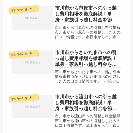
市川市から市原市への引っ越
川市の引越し料金・代金相場・見積り情報
市
し費用相場を徹底解説！単
身・家族引っ越し料金を節約
する裏技
市川市から市原市への引越し料金情報
市川市から市原市への引越しした人の
口コミ情報です。市原市から市川市へ
引越しする人も参考にしてください
ね。市川市から市原市までは、約
50km弱と少し距離があります。市原
市川市からさいたま市への引
川市の引越し料金・代金相場・見積り情報
市
市は広いので、遠い人だと80kmくら
っ越し費用相場を徹底解説！
い距...
単身・家族引っ越し料金を節
約する裏技
市川市からさいたま市への引越し料金
情報市川市からさいたま市への引越し
した人の口コミ情報です。市川市から
さいたま市への口コミ情報です。距離
は約50kmと近距離の引越しになりま
すので、低料金での引越しもできると
市川市から流山市への引っ越
川市の引越し料金・代金相場・見積り情報
市
思います。「自分の引越し代金を早
し費用相場を徹底解説！単
く...
身・家族引っ越し料金を節約
する裏技
市川市から流山市への引越し料金情報
市川市から流山市への引越しした人の
口コミ情報です。流山市から市川市へ
引越しする人も参考にしてください