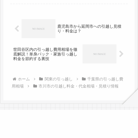
市。格安の引越し会社なども見つかり
やすいです。ただし、2月～4月の期間
の引越しは注意が必要です。激こみの
時...
鹿児島市から延岡市への引越し見積
り・料金は？
世田谷区内の引っ越し費用相場を徹
底解説！単身パック・家族引っ越し
料金を節約する裏技
ホーム
関東の引っ越し
千葉県の引っ越し費
用相場
市川市の引越し料金・代金相場・見積り情報