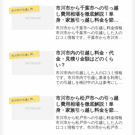
ね。市川市から流山市までは、約
20kmと近場です。その日のうちに引
市川市から千葉市への引っ越
川市の引越し料金・代金相場・見積り情報
市
越し終了するケースが大半でしょう。
し費用相場を徹底解説！単
格安の...
身・家族引っ越し料金を節約
する裏技
市川市から千葉市への引越し料金情報
市川市から千葉市への引越しした人の
口コミ情報です。千葉市から市川市へ
引越しする人も参考にしてください
ね。市川市から千葉市までは、船橋
市、習志野市を挟んでだいたい
市川市内の引越し料金・代
川市の引越し料金・代金相場・見積り情報
市
23km。中央区までの距離がこのくら
金・見積り金額はどのくら
いですので...
い？
市川市内の引越しした人の口コミ情報
です。市川市内で引越し業者を利用し
ての引越しを検討中の人は参考にして
ください。市内間なので、基本的に代
金は安い会社が多いでしょう。荷物の
量や時期によっても異なりますので、
市川市から松戸市への引っ越
川市の引越し料金・代金相場・見積り情報
市
いろいろ見積りを取る方がいいです
し費用相場を徹底解説！単
よ。...
身・家族引っ越し料金を節約
する裏技
市川市から松戸市への引越し料金情報
市川市から松戸市への引越しした人の
口コミ情報です。市川市から松戸市へ
の口コミ情報です。すぐそばの松戸