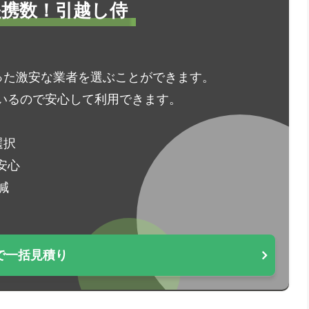
1提携数！引越し侍
った激安な業者を選ぶことができます。
いるので安心して利用できます。
選択
安心
減
で一括見積り