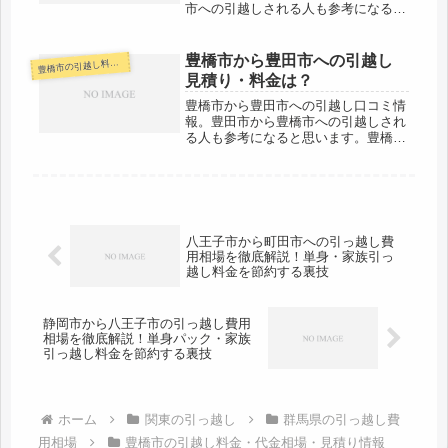
市への引越しされる人も参考になると
思います。豊橋市から神奈川県横浜市
までは約280kmとかなりの距離があり
ます。引越し料金も高めになるのもそ
豊橋市から豊田市への引越し
橋市の引越し料金・代金相場・見積り情報
豊
うなのですが、荷物の到着は最短で...
見積り・料金は？
豊橋市から豊田市への引越し口コミ情
報。豊田市から豊橋市への引越しされ
る人も参考になると思います。豊橋市
から豊田市までは約50kmとやや距離
があります。片道で約１時間前後なの
でその日中の引越しも可能です。引越
し代金が心配な人は早めに見積りを
取...
八王子市から町田市への引っ越し費
用相場を徹底解説！単身・家族引っ
越し料金を節約する裏技
静岡市から八王子市の引っ越し費用
相場を徹底解説！単身パック・家族
引っ越し料金を節約する裏技
ホーム
関東の引っ越し
群馬県の引っ越し費
用相場
豊橋市の引越し料金・代金相場・見積り情報