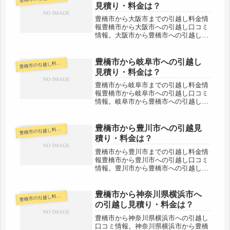
周辺の豊川市や田原市や湖西市への引
見積り・料金は？
越...
豊橋市から大阪市までの引越し料金情
報豊橋市から大阪市への引越し口コミ
情報。大阪市から豊橋市への引越しさ
れる人も参考になると思います。豊橋
市から大阪市までは約230kmと長距離
になります。引越し会社と時期によっ
豊橋市から岐阜市への引越し
橋市の引越し料金・代金相場・見積り情報
豊
てはもしかしたら当日中に引越しで...
見積り・料金は？
豊橋市から岐阜市までの引越し料金情
報豊橋市から岐阜市への引越し口コミ
情報。岐阜市から豊橋市への引越しさ
れる人も参考になると思います。豊橋
市から岐阜市までは約120kmと長距離
になります。片道で２時間弱の距離で
豊橋市から豊川市への引越見
橋市の引越し料金・代金相場・見積り情報
豊
すので、その日のうちの引越しも可...
積り・料金は？
豊橋市から豊川市までの引越し料金情
報豊橋市から豊川市への引越し口コミ
情報。豊川市から豊橋市への引越しさ
れる人も参考になると思います。豊橋
市から豊川市なのですぐそばの引越
し。当日中に完了するケースがほとん
豊橋市から神奈川県横浜市へ
橋市の引越し料金・代金相場・見積り情報
豊
どですね。それでもいろいろな引越し
の引越し見積り・料金は？
会社...
豊橋市から神奈川県横浜市への引越し
口コミ情報。神奈川県横浜市から豊橋