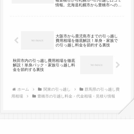
報豊橋市から札幌市への引越し口コミ
情報。北海道札幌市から豊橋市への引
越しされる人も参考になると思いま
す。まみたすさん引越し料金：
100000円引越業者：アイキョー株式
会社円引越業者：3日間作業時間：平
日午後...
大阪市から鹿児島市までの引っ越し
費用相場を徹底解説！単身・家族で
の引っ越し料金を節約する裏技
秋田市内の引っ越し費用相場を徹底
解説！単身パック・家族引っ越し料
金を節約する裏技
ホーム
関東の引っ越し
群馬県の引っ越し費
用相場
豊橋市の引越し料金・代金相場・見積り情報