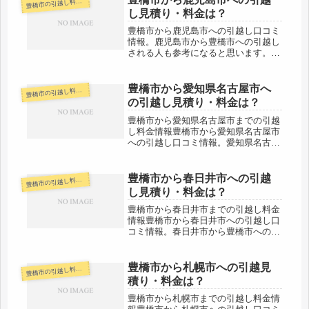
橋市の引越し料金・代金相場・見積り情報
豊
がありますが、当日中の引越しが可
し見積り・料金は？
能...
豊橋市から鹿児島市への引越し口コミ
情報。鹿児島市から豊橋市への引越し
される人も参考になると思います。豊
橋市から鹿児島市までは約1100kmと
超長距離です。引越し料金も高めにな
るのもそうなのですが、日数がかかる
豊橋市から愛知県名古屋市へ
橋市の引越し料金・代金相場・見積り情報
豊
のもネックです。鹿児島市での新居...
の引越し見積り・料金は？
豊橋市から愛知県名古屋市までの引越
し料金情報豊橋市から愛知県名古屋市
への引越し口コミ情報。愛知県名古屋
市から豊橋市への引越しされる人も参
考になると思います。豊橋市から愛知
県名古屋市までは中心地間の距離で約
豊橋市から春日井市への引越
橋市の引越し料金・代金相場・見積り情報
豊
70kmとやや距離があります。当日
し見積り・料金は？
中...
豊橋市から春日井市までの引越し料金
情報豊橋市から春日井市への引越し口
コミ情報。春日井市から豊橋市への引
越しされる人も参考になると思いま
す。豊橋市から春日井市までは約
80kmと距離があります。片道で大体
豊橋市から札幌市への引越見
橋市の引越し料金・代金相場・見積り情報
豊
２時間前後の範囲になりますがその日
積り・料金は？
のうち...
豊橋市から札幌市までの引越し料金情