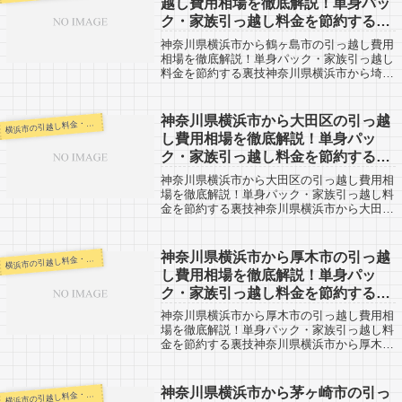
越し費用相場を徹底解説！単身パッ
ク・家族引っ越し料金を節約する裏
技
神奈川県横浜市から鶴ヶ島市の引っ越し費用
相場を徹底解説！単身パック・家族引っ越し
料金を節約する裏技神奈川県横浜市から埼玉
県の鶴ヶ島市までの引越口コミです。神奈川
県横浜市から埼玉県の鶴ヶ島市までは市役所
間で約70kmとやや距離があります。片道...
神奈川県横浜市から大田区の引っ越
浜市の引越し料金・代金相場・見積り情報
横
し費用相場を徹底解説！単身パッ
ク・家族引っ越し料金を節約する裏
技
神奈川県横浜市から大田区の引っ越し費用相
場を徹底解説！単身パック・家族引っ越し料
金を節約する裏技神奈川県横浜市から大田区
までの引越口コミです。大田区は都内でもか
なり近くになりますので、格安での引越しを
できる業者さんなどもいます。料金ダウン
神奈川県横浜市から厚木市の引っ越
浜市の引越し料金・代金相場・見積り情報
横
の...
し費用相場を徹底解説！単身パッ
ク・家族引っ越し料金を節約する裏
技
神奈川県横浜市から厚木市の引っ越し費用相
場を徹底解説！単身パック・家族引っ越し料
金を節約する裏技神奈川県横浜市から厚木市
までの引越口コミです。厚木市から神奈川県
横浜市に引越しする人も参考にしてみてくだ
さい。厚木市までは約40kmほど距離があ...
神奈川県横浜市から茅ヶ崎市の引っ
浜市の引越し料金・代金相場・見積り情報
横