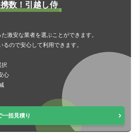
1提携数！引越し侍
った激安な業者を選ぶことができます。
いるので安心して利用できます。
選択
安心
減
で一括見積り