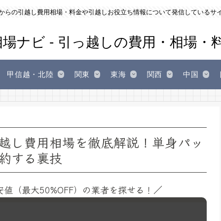
からの引越し費用相場・料金や引越しお役立ち情報について発信しているサ
甲信越・北陸
関東
東海
関西
中国
越し費用相場を徹底解説！単身パッ
約する裏技
安値（最大50%OFF）の業者を探せる！／