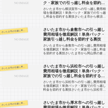
ク・家族での引っ越し料金を節約す
る裏技
さいたま市から横須賀市への引っ越し費用相
場を徹底解説！単身パック・家族での引っ越
し料金を節約する裏技さいたま市から横須賀
市までの引越し口コミ情報を集めました。横
須賀市からさいたま市に引越し申込を検討し
ている方も参考になる情報があるかと思い
さいたま市から倉敷市への引っ越し
いたま市の引越し料金・代金相場・見積り情報
さ
ま...
費用相場を徹底解説！単身パック・
家族引っ越し料金を節約する裏技
さいたま市から倉敷市への引っ越し費用相場
を徹底解説！単身パック・家族引っ越し料金
を節約する裏技さいたま市から岡山県の倉敷
市への引越口コミ情報です。反対に、倉敷市
からさいたま市へ引越予定のある方も参考に
してみてください。さいたま市から岡山県
さいたま市から浜松市への引っ越し
いたま市の引越し料金・代金相場・見積り情報
さ
の...
費用相場を徹底解説！単身パック・
家族での引っ越し料金を節約する裏
技
さいたま市から浜松市への引っ越し費用相場
を徹底解説！単身パック・家族での引っ越し
料金を節約する裏技さいたま市から浜松市へ
引越経験のある人の口コミ。反対に浜松市か
らさいたま市へ引越予定のある人も参考にな
ると思います。浜松市までは約270kmと...
さいたま市から厚木市への引っ越し
いたま市の引越し料金・代金相場・見積り情報
さ
費用相場を徹底解説！単身パック・