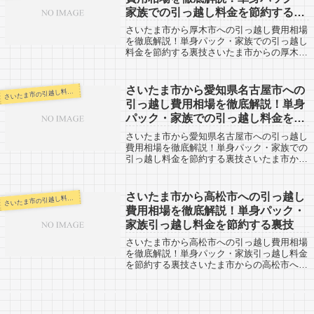
家族での引っ越し料金を節約する裏
技
さいたま市から厚木市への引っ越し費用相場
を徹底解説！単身パック・家族での引っ越し
料金を節約する裏技さいたま市からの厚木市
への引越口コミ情報です。反対に、厚木市か
らさいたま市へ引越予定のある方も参考にし
てみてください。さいたま市から厚木市ま
さいたま市から愛知県名古屋市への
いたま市の引越し料金・代金相場・見積り情報
さ
で...
引っ越し費用相場を徹底解説！単身
パック・家族での引っ越し料金を節
約する裏技
さいたま市から愛知県名古屋市への引っ越し
費用相場を徹底解説！単身パック・家族での
引っ越し料金を節約する裏技さいたま市から
中京圏の大都市である愛知県名古屋市への引
越口コミ情報です。反対に、愛知県名古屋市
からさいたま市へ引越予定のある方も参考
さいたま市から高松市への引っ越し
いたま市の引越し料金・代金相場・見積り情報
さ
に...
費用相場を徹底解説！単身パック・
家族引っ越し料金を節約する裏技
さいたま市から高松市への引っ越し費用相場
を徹底解説！単身パック・家族引っ越し料金
を節約する裏技さいたま市からの高松市への
引越口コミ情報です。反対に、高松市からさ
いたま市へ引越予定のある方も参考にしてみ
てください。さいたま市から四国の高松市
へ...