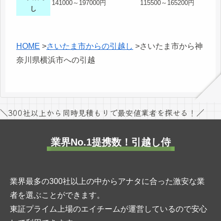
141000～197000円
115500～165200円
し
HOME
>
さいたま市からの引越し
>
さいたま市から神
奈川県横浜市への引越
＼300社以上から同時見積もりで最安値業者を探せる！／
業界No.1提携数！引越し侍
業界最多の300社以上の中からアナタに合った激安な業
者を選ぶことができます。
東証プライム上場のエイチームが運営しているので安心