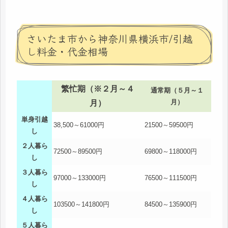
さいたま市から神奈川県横浜市/引越
し料金・代金相場
繁忙期（※２月～４
通常期（５月～１
月）
月）
単身引越
38,500～61000円
21500～59500円
し
２人暮ら
72500～89500円
69800～118000円
し
３人暮ら
97000～133000円
76500～111500円
し
４人暮ら
103500～141800円
84500～135900円
し
５人暮ら