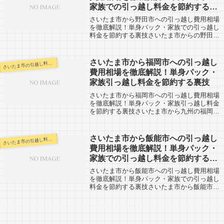
家族での引っ越し料金を節約する裏
技
さいたま市から野田市への引っ越し費用相場
を徹底解説！単身パック・家族での引っ越し
料金を節約する裏技さいたま市からの野田市
への引越口コミ情報です。反対に、野田市か
らさいたま市へ引越予定のある方も参考にし
てみてください。さいたま市から千葉県の
さいたま市から福岡市への引っ越し
いたま市の引越し料金・代金相場・見積り情報
さ
野...
費用相場を徹底解説！単身パック・
家族引っ越し料金を節約する裏技
さいたま市から福岡市への引っ越し費用相場
を徹底解説！単身パック・家族引っ越し料金
を節約する裏技さいたま市から九州の福岡市
への引越口コミ情報です。反対に、福岡市か
らさいたま市へ引越予定のある方も参考にし
てみてください。さいたま市から福岡市ま
さいたま市から飯能市への引っ越し
いたま市の引越し料金・代金相場・見積り情報
さ
で...
費用相場を徹底解説！単身パック・
家族での引っ越し料金を節約する裏
技
さいたま市から飯能市への引っ越し費用相場
を徹底解説！単身パック・家族での引っ越し
料金を節約する裏技さいたま市から飯能市へ
の引越し口コミ。飯能市からさいたま市方面
への引越申込を検討している方も参考に。
「自分の引越し代金を早く知りたい！！そし
て...