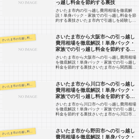
っ越し料金を節約する裏技
さいたま市内の引っ越し費用相場を徹底解
説！単身パック・家族での引っ越し料金を節
約する裏技さいたま市内で引越しを経験した
人の口コミ情報を紹介しています。「自分の
引越し代金を早く知りたい！！そして安い会
社を教えて！」そういう人は右のリンク先の
さいたま市から大阪市への引っ越し
いたま市の引越し料金・代金相場・見積り情報
さ
ペ...
費用相場を徹底解説！単身パック・
家族での引っ越し料金を節約する裏
技
さいたま市から大阪市への引っ越し費用相場
を徹底解説！単身パック・家族での引っ越し
料金を節約する裏技さいたま市から関西圏の
大都市、大阪市への引越口コミ情報です。反
対に、大阪市からさいたま市へ引越予定のあ
る方も参考にしてみてください。さいたま
さいたま市から川口市への引っ越し
いたま市の引越し料金・代金相場・見積り情報
さ
市...
費用相場を徹底解説！単身パック・
家族での引っ越し料金を節約する裏
技
さいたま市から川口市への引っ越し費用相場
を徹底解説！単身パック・家族での引っ越し
料金を節約する裏技さいたま市から川口市ま
での引越し口コミ情報。すぐそばですが、反
対に川口市からさいたま市に引越し予定のあ
る人も参考にしてください。川口市までは
さいたま市から野田市への引っ越し
いたま市の引越し料金・代金相場・見積り情報
さ
2...
費用相場を徹底解説！単身パック・