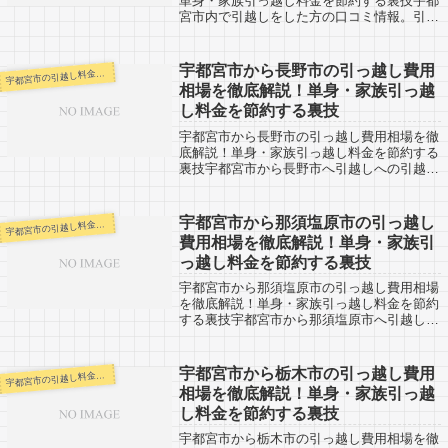
単身・家族引っ越し料金を節約する裏技宇都
宮市内で引越しをした方の口コミ情報。引越
し申込を検討している人は料金の相場情報と
して参考にしてみましょう。「自分の引越し
代金を早く知りたい！！そして安い会社を
宇都宮市から長野市の引っ越し費用
都宮市の引越し料金・代金相場・見積り情報
宇
教...
相場を徹底解説！単身・家族引っ越
し料金を節約する裏技
宇都宮市から長野市の引っ越し費用相場を徹
底解説！単身・家族引っ越し料金を節約する
裏技宇都宮市から長野市へ引越しへの引越し
口コミ情報です。反対に長野市や横浜市など
から宇都宮市へ引越し予定のある人も参考に
してください。宇都宮市から長野市までは
宇都宮市から那須塩原市の引っ越し
都宮市の引越し料金・代金相場・見積り情報
宇
約...
費用相場を徹底解説！単身・家族引
っ越し料金を節約する裏技
宇都宮市から那須塩原市の引っ越し費用相場
を徹底解説！単身・家族引っ越し料金を節約
する裏技宇都宮市から那須塩原市へ引越しへ
の引越し口コミ情報です。反対に那須塩原市
から宇都宮市へ引越し予定のある人も参考に
してください。宇都宮市から那須塩原市ま
宇都宮市から栃木市の引っ越し費用
都宮市の引越し料金・代金相場・見積り情報
宇
で...
相場を徹底解説！単身・家族引っ越
し料金を節約する裏技
宇都宮市から栃木市の引っ越し費用相場を徹