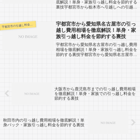
底解説！単身・家族引っ越し料金を節約する
裏技宇都宮市から栃木市へ引越しへの引越し
口コミ情報です。反対に栃木市から宇都宮市
へ引越し予定のある人も参考にしてくださ
い。宇都宮市から同じ栃木県の栃木市までは
宇都宮市から愛知県名古屋市の引っ
都宮市の引越し料金・代金相場・見積り情報
宇
約...
越し費用相場を徹底解説！単身・家
族引っ越し料金を節約する裏技
宇都宮市から愛知県名古屋市の引っ越し費用
相場を徹底解説！単身・家族引っ越し料金を
節約する裏技宇都宮市から愛知県名古屋市へ
引越しへの引越し口コミ情報です。反対に愛
知県名古屋市から宇都宮市へ引越し予定のあ
る人も参考にしてください。宇都宮市から
愛...
大阪市から鹿児島市までの引っ越し費用相場
を徹底解説！単身・家族での引っ越し料金を
節約する裏技
秋田市内の引っ越し費用相場を徹底解説！単
身パック・家族引っ越し料金を節約する裏技