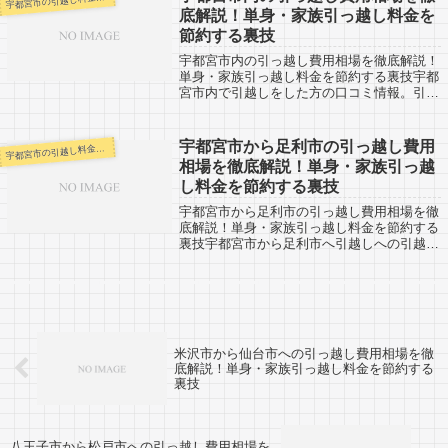
宇
で...
底解説！単身・家族引っ越し料金を
節約する裏技
宇都宮市内の引っ越し費用相場を徹底解説！
単身・家族引っ越し料金を節約する裏技宇都
宮市内で引越しをした方の口コミ情報。引越
し申込を検討している人は料金の相場情報と
して参考にしてみましょう。「自分の引越し
代金を早く知りたい！！そして安い会社を
宇都宮市から足利市の引っ越し費用
都宮市の引越し料金・代金相場・見積り情報
宇
教...
相場を徹底解説！単身・家族引っ越
し料金を節約する裏技
宇都宮市から足利市の引っ越し費用相場を徹
底解説！単身・家族引っ越し料金を節約する
裏技宇都宮市から足利市へ引越しへの引越し
口コミ情報です。反対に足利市から宇都宮市
へ引越し予定のある人も参考にしてくださ
い。宇都宮市から足利市までは約60km。
同...
米沢市から仙台市への引っ越し費用相場を徹
底解説！単身・家族引っ越し料金を節約する
裏技
八王子市から松戸市への引っ越し費用相場を