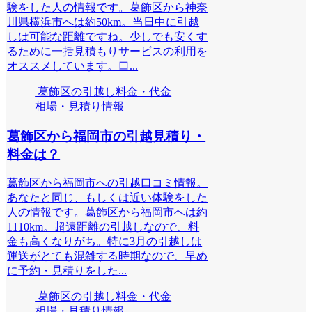
験をした人の情報です。葛飾区から神奈
川県横浜市へは約50km。当日中に引越
しは可能な距離ですね。少しでも安くす
るために一括見積もりサービスの利用を
オススメしています。口...
葛飾区の引越し料金・代金
相場・見積り情報
葛飾区から福岡市の引越見積り・
料金は？
葛飾区から福岡市への引越口コミ情報。
あなたと同じ、もしくは近い体験をした
人の情報です。葛飾区から福岡市へは約
1110km。超遠距離の引越しなので、料
金も高くなりがち。特に3月の引越しは
運送がとても混雑する時期なので、早め
に予約・見積りをした...
葛飾区の引越し料金・代金
相場・見積り情報