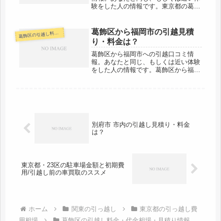
験をした人の情報です。東京都の葛飾
区からさいたま市へは約30km。時間
にして1時間弱ですね。十分当日中に
引越しが可能な範囲ですね。お値段も
葛飾区から福岡市の引越見積
飾区の引越し料金・代金相場・見積り情報
葛
安い会社が多いと思います。単身な
り・料金は？
ら...
葛飾区から福岡市への引越口コミ情
報。あなたと同じ、もしくは近い体験
をした人の情報です。葛飾区から福岡
市へは約1110km。超遠距離の引越し
なので、料金も高くなりがち。特に3
月の引越しは運送がとても混雑する時
期なので、早めに予約・見積りをし
た...
別府市 市内の引越し見積り・料金
は？
東京都・23区の駐車場金額と初期費
用/引越し前の車買取のススメ
ホーム
関東の引っ越し
東京都の引っ越し費
用相場
葛飾区の引越し料金・代金相場・見積り情報