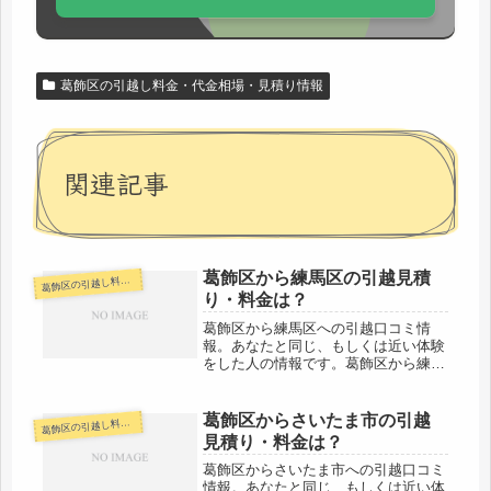
葛飾区の引越し料金・代金相場・見積り情報
関連記事
葛飾区から練馬区の引越見積
飾区の引越し料金・代金相場・見積り情報
葛
り・料金は？
葛飾区から練馬区への引越口コミ情
報。あなたと同じ、もしくは近い体験
をした人の情報です。葛飾区から練馬
区へは約23km。引越し業者さんには
なるべく多く見積もり依頼をしましょ
う。近距離で激安業者さんとかいるか
葛飾区からさいたま市の引越
飾区の引越し料金・代金相場・見積り情報
葛
もしれません。「自分の引越し代金を
見積り・料金は？
早...
葛飾区からさいたま市への引越口コミ
情報。あなたと同じ、もしくは近い体