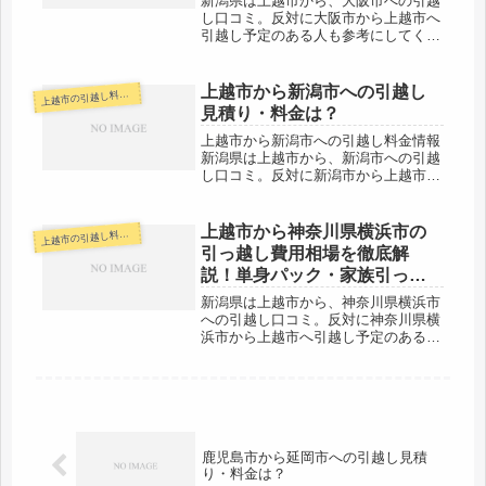
新潟県は上越市から、大阪市への引越
し口コミ。反対に大阪市から上越市へ
引越し予定のある人も参考にしてくだ
さい。大阪市までは片道で約490kmと
かなりの距離があります。片道で5時
間はかかる範囲ですので、その日のう
上越市から新潟市への引越し
越市の引越し料金・代金相場・見積り情報
上
ちの引越しは難しいでしょう。引越...
見積り・料金は？
上越市から新潟市への引越し料金情報
新潟県は上越市から、新潟市への引越
し口コミ。反対に新潟市から上越市へ
引越し予定のある人も参考にしてくだ
さい。上越市から新潟市までは約
130kmと長距離になります。片道で約
上越市から神奈川県横浜市の
越市の引越し料金・代金相場・見積り情報
上
１時間半前後かかりますが、その日の
引っ越し費用相場を徹底解
う...
説！単身パック・家族引っ越
し料金を節約する裏技
新潟県は上越市から、神奈川県横浜市
への引越し口コミ。反対に神奈川県横
浜市から上越市へ引越し予定のある人
も参考にしてください。神奈川県横浜
市までは片道で約350kmとかなりの距
離があります。片道で4時間はかかる
範囲ですので、その日のうちの引越...
鹿児島市から延岡市への引越し見積
り・料金は？