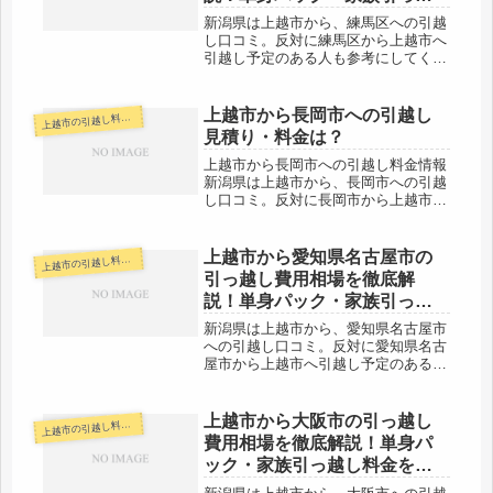
し料金を節約する裏技
新潟県は上越市から、練馬区への引越
し口コミ。反対に練馬区から上越市へ
引越し予定のある人も参考にしてくだ
さい。練馬区までは片道で約290kmと
かなりの距離があります。片道で3時
間はかかるので、その日のうちの引越
上越市から長岡市への引越し
越市の引越し料金・代金相場・見積り情報
上
しは厳しい範囲です。引越し代金も...
見積り・料金は？
上越市から長岡市への引越し料金情報
新潟県は上越市から、長岡市への引越
し口コミ。反対に長岡市から上越市へ
引越し予定のある人も参考にしてくだ
さい。上越市から長岡市までは約
80kmとやや距離があります。片道で
上越市から愛知県名古屋市の
越市の引越し料金・代金相場・見積り情報
上
約１時間前後なのでその日のうちに引
引っ越し費用相場を徹底解
越し...
説！単身パック・家族引っ越
し料金を節約する裏技
新潟県は上越市から、愛知県名古屋市
への引越し口コミ。反対に愛知県名古
屋市から上越市へ引越し予定のある人
も参考にしてください。愛知県名古屋
市までは片道で約350kmとかなりの距
離があります。片道で4時間はかかる
上越市から大阪市の引っ越し
越市の引越し料金・代金相場・見積り情報
上
範囲ですので、その日のうちの引越...
費用相場を徹底解説！単身パ
ック・家族引っ越し料金を節
約する裏技