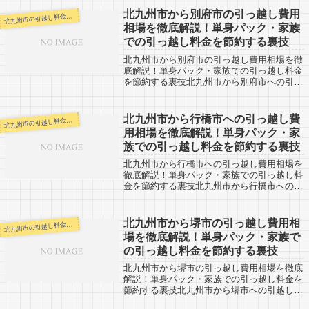
市から中間市までは遠い門司区からでも１
北九州市から別府市の引っ越し費用
九州市の引越し料金・代金相場・見積り情報
北
時...
相場を徹底解説！単身パック・家族
での引っ越し料金を節約する裏技
北九州市から別府市の引っ越し費用相場を徹
底解説！単身パック・家族での引っ越し料金
を節約する裏技北九州市から別府市への引越
し口コミ情報。別府市から北九州市への引越
しされる人も参考になると思います。北九州
市から別府市までは約110kmと長距離に...
北九州市から行橋市への引っ越し費
九州市の引越し料金・代金相場・見積り情報
北
用相場を徹底解説！単身パック・家
族での引っ越し料金を節約する裏技
北九州市から行橋市への引っ越し費用相場を
徹底解説！単身パック・家族での引っ越し料
金を節約する裏技北九州市から行橋市への引
越し口コミ情報。行橋市から北九州市への引
越しされる人も参考になると思います。北九
州市から行橋市までは約20kmと近場。そ...
北九州市から堺市の引っ越し費用相
九州市の引越し料金・代金相場・見積り情報
北
場を徹底解説！単身パック・家族で
の引っ越し料金を節約する裏技
北九州市から堺市の引っ越し費用相場を徹底
解説！単身パック・家族での引っ越し料金を
節約する裏技北九州市から堺市への引越し口
コミ情報。堺市から北九州市への引越しされ