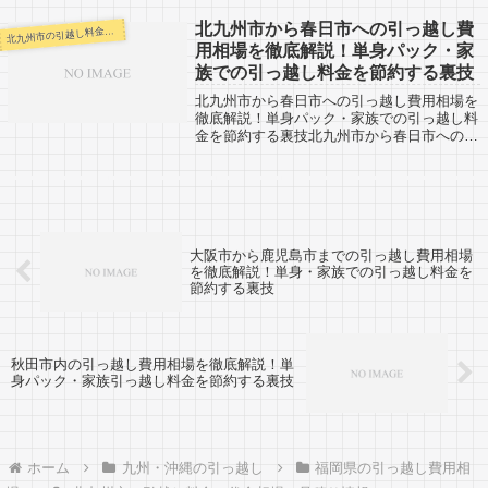
る人も参考になると思います。北九州市から
大阪の堺市までは約560km。翌日着での...
北九州市から春日市への引っ越し費
九州市の引越し料金・代金相場・見積り情報
北
用相場を徹底解説！単身パック・家
族での引っ越し料金を節約する裏技
北九州市から春日市への引っ越し費用相場を
徹底解説！単身パック・家族での引っ越し料
金を節約する裏技北九州市から春日市への引
越し口コミ情報。春日市から北九州市への引
越しされる人も参考になると思います。北九
州市から春日市までは約74km。そこそこ...
大阪市から鹿児島市までの引っ越し費用相場
を徹底解説！単身・家族での引っ越し料金を
節約する裏技
秋田市内の引っ越し費用相場を徹底解説！単
身パック・家族引っ越し料金を節約する裏技
ホーム
九州・沖縄の引っ越し
福岡県の引っ越し費用相