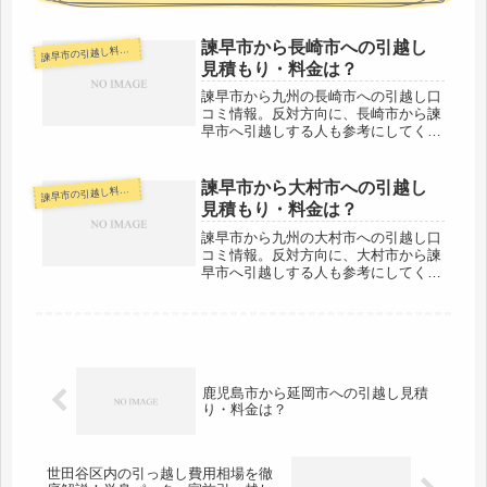
諫早市から長崎市への引越し
早市の引越し料金・代金相場・見積り情報
諫
見積もり・料金は？
諫早市から九州の長崎市への引越し口
コミ情報。反対方向に、長崎市から諫
早市へ引越しする人も参考にしてくだ
さい。諫早市から長崎市までは近場な
ので、その日のうちに引越しを終える
人が大半ですね。引越し代金が心配な
諫早市から大村市への引越し
早市の引越し料金・代金相場・見積り情報
諫
人、あまりお金をかけたくない人は複
見積もり・料金は？
数...
諫早市から九州の大村市への引越し口
コミ情報。反対方向に、大村市から諫
早市へ引越しする人も参考にしてくだ
さい。諫早市から大村市までは近場な
ので、その日のうちに引越しを終える
人が大半ですね。引越し代金が心配な
人、あまりお金をかけたくない人は複
数...
鹿児島市から延岡市への引越し見積
り・料金は？
世田谷区内の引っ越し費用相場を徹