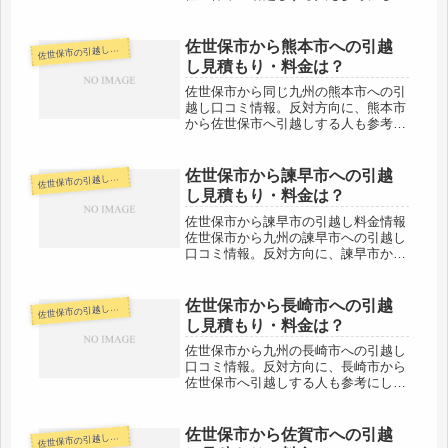
ください。佐世保市から同じ九州の福
岡市までは約130km。そこそこ距離の
ある引越しになりますね。引越し会社
佐世保市から熊本市への引越
世保市の引越し料金・代金相場・見積り情報
佐
と時間帯よっては当日中の引越しも...
し見積もり・料金は？
佐世保市から同じ九州の熊本市への引
越し口コミ情報。反対方向に、熊本市
から佐世保市へ引越しする人も参考に
してください。熊本市までは約180km
と長距離になります。片道で約２時間
半程度かかる範囲なので、その日中の
佐世保市から諫早市への引越
世保市の引越し料金・代金相場・見積り情報
佐
引越しが難しくなってきます。引越...
し見積もり・料金は？
佐世保市から諫早市の引越し料金情報
佐世保市から九州の諫早市への引越し
口コミ情報。反対方向に、諫早市から
佐世保市へ引越しする人も参考にして
ください。佐世保市から同じ長崎県の
諫早市までは約80kmとやや距離があ
佐世保市から長崎市への引越
世保市の引越し料金・代金相場・見積り情報
佐
ります。当日中に引越しは可能な範
し見積もり・料金は？
囲...
佐世保市から九州の長崎市への引越し
口コミ情報。反対方向に、長崎市から
佐世保市へ引越しする人も参考にして
ください。佐世保市から長崎市までは
同じ県内ですが約90kmと長距離にな
ります。車で約１時間強くらいかかり
佐世保市から佐賀市への引越
世保市の引越し料金・代金相場・見積り情報
佐
ますが、その日のうちに引越しを終