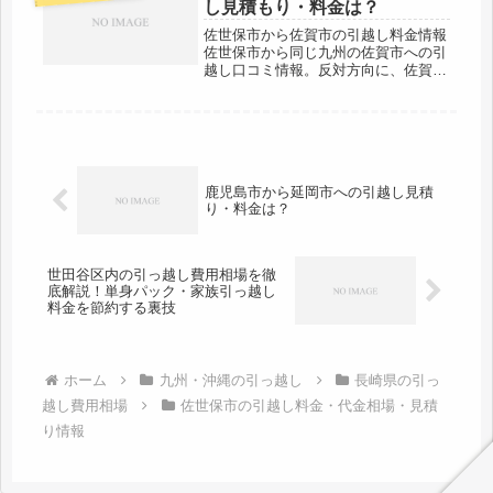
し見積もり・料金は？
え...
佐世保市から佐賀市の引越し料金情報
佐世保市から同じ九州の佐賀市への引
越し口コミ情報。反対方向に、佐賀市
から佐世保市へ引越しする人も参考に
してください。佐賀市までは市役所間
の距離で約80kmとやや離れていま
す。片道で１時間前後かかる範囲にな
り...
鹿児島市から延岡市への引越し見積
り・料金は？
世田谷区内の引っ越し費用相場を徹
底解説！単身パック・家族引っ越し
料金を節約する裏技
ホーム
九州・沖縄の引っ越し
長崎県の引っ
越し費用相場
佐世保市の引越し料金・代金相場・見積
り情報