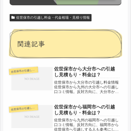
佐世保市の引越し料金・代金相場・見積り情報
関連記事
佐世保市から大分市への引越
世保市の引越し料金・代金相場・見積り情報
佐
し見積もり・料金は？
佐世保市から大分市の引越し料金情報
佐世保市から九州の大分市への引越し
口コミ情報。反対方向に、大分市から
佐世保市へ引越しする人も参考にして
ください。佐世保市から大分市までは
約230kmと長距離になります。片道で
佐世保市から福岡市への引越
世保市の引越し料金・代金相場・見積り情報
佐
３時間弱かかるので、最短でも翌日...
し見積もり・料金は？
佐世保市から九州の福岡市への引越し
口コミ情報。反対方向に、福岡市から
佐世保市へ引越しする人も参考にして