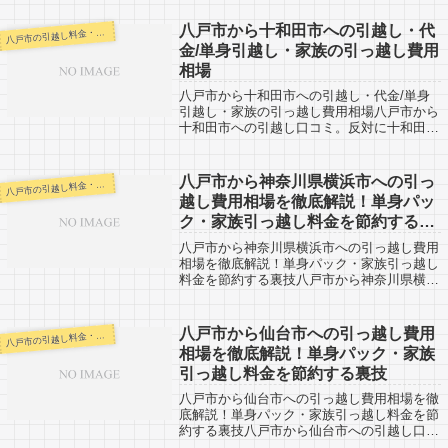
し予定の人も参考に。八戸市から東京都の世
田谷区へは約670kmとかなりの長距離。...
八戸市から十和田市への引越し・代
戸市の引越し料金・代金相場・見積り情報
八
金/単身引越し・家族の引っ越し費用
相場
八戸市から十和田市への引越し・代金/単身
引越し・家族の引っ越し費用相場八戸市から
十和田市への引越し口コミ。反対に十和田市
から八戸市への引越し予定の人も参考に。八
戸市から十和田市へは約30km前後です。端
から端まで行くと想定しても、片道で車で...
八戸市から神奈川県横浜市への引っ
戸市の引越し料金・代金相場・見積り情報
八
越し費用相場を徹底解説！単身パッ
ク・家族引っ越し料金を節約する裏
技
八戸市から神奈川県横浜市への引っ越し費用
相場を徹底解説！単身パック・家族引っ越し
料金を節約する裏技八戸市から神奈川県横浜
市への引越し口コミ。反対に神奈川県横浜市
から八戸市への引越し予定の人も参考に。八
戸市から神奈川県横浜市へは約680kmと...
八戸市から仙台市への引っ越し費用
戸市の引越し料金・代金相場・見積り情報
八
相場を徹底解説！単身パック・家族
引っ越し料金を節約する裏技
八戸市から仙台市への引っ越し費用相場を徹
底解説！単身パック・家族引っ越し料金を節
約する裏技八戸市から仙台市への引越し口コ
ミ。反対に仙台市から八戸市への引越し予定