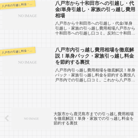
300km前後と長距離。3時間以上かかる範
八戸市から十和田市への引越し・代
戸市の引越し料金・代金相場・見積り情報
八
囲...
金/単身引越し・家族の引っ越し費用
相場
八戸市から十和田市への引越し・代金/単身
引越し・家族の引っ越し費用相場八戸市から
十和田市への引越し口コミ。反対に十和田市
から八戸市への引越し予定の人も参考に。八
戸市から十和田市へは約30km前後です。端
から端まで行くと想定しても、片道で車で...
八戸市内引っ越し費用相場を徹底解
戸市の引越し料金・代金相場・見積り情報
八
説！単身パック・家族引っ越し料金
を節約する裏技
八戸市内引っ越し費用相場を徹底解説！単身
パック・家族引っ越し料金を節約する裏技八
戸市内での引越し口コミ。これから八戸市内
で引越し予定のある人は参考にしてくださ
い。市内の引越しなので基本的には当日中に
終わるケースがほとんどです。なるべく多く
の...
大阪市から鹿児島市までの引っ越し費用相場
を徹底解説！単身・家族での引っ越し料金を
節約する裏技