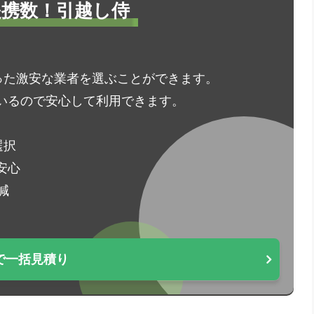
1提携数！引越し侍
った激安な業者を選ぶことができます。
いるので安心して利用できます。
選択
安心
減
で一括見積り