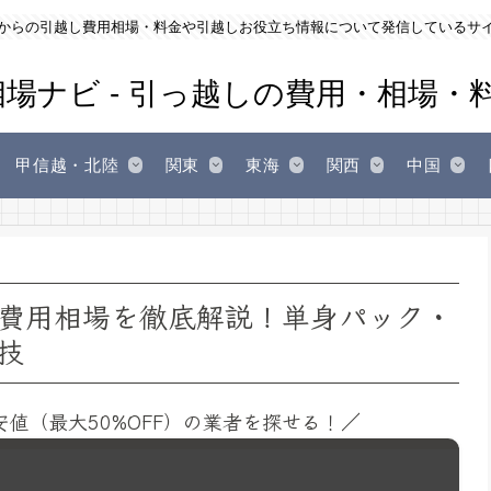
からの引越し費用相場・料金や引越しお役立ち情報について発信しているサ
甲信越・北陸
関東
東海
関西
中国
費用相場を徹底解説！単身パック・
技
安値（最大50%OFF）の業者を探せる！／