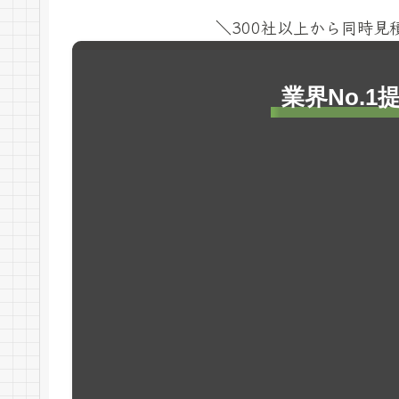
＼300社以上から同時
業界No.