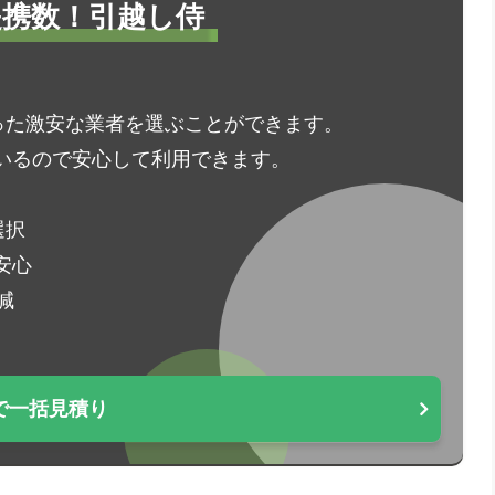
1提携数！引越し侍
った激安な業者を選ぶことができます。
いるので安心して利用できます。
選択
安心
減
で一括見積り