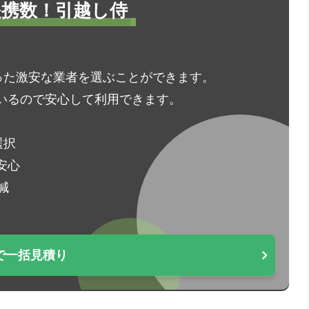
1提携数！引越し侍
った激安な業者を選ぶことができます。
いるので安心して利用できます。
選択
安心
減
で一括見積り