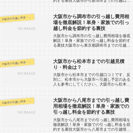
約する裏技大阪市から新潟市までの引越口コ
ミです。反対に、新潟市から大阪市へ引越し
予定のある人も参考にしてください。大阪市
から新潟市までは約600km強あります。...
大阪市から調布市の引っ越し費用相
阪市の引越し料金・代金相場・見積り情報
大
場を徹底解説！単身・家族での引っ
越し料金を節約する裏技
大阪市から調布市の引っ越し費用相場を徹底
解説！単身・家族での引っ越し料金を節約す
る裏技大阪市から東京都調布市までの引越口
コミ情報です。調布市から大阪市へ引越し予
定のある人も参考に。調布市までは約490km
とかなりの長距離になります。片道で６...
大阪市から松本市までの引越見積
阪市の引越し料金・代金相場・見積り情報
大
り・料金は？
大阪市から松本市までの引越口コミです。反
対に、松本市から大阪市へ引越し予定のある
人も参考にしてください。大阪市から松本市
までは約380kmと長距離になります。長距離
ということで料金は高めになりますが、日数
を要するのも問題になってきます。最短...
大阪市から八尾市までの引っ越し費
阪市の引越し料金・代金相場・見積り情報
大
用相場を徹底解説！単身・家族での
引っ越し料金を節約する裏技
大阪市から八尾市までの引っ越し費用相場を
徹底解説！単身・家族での引っ越し料金を節
約する裏技大阪市から八尾市までの引越情報