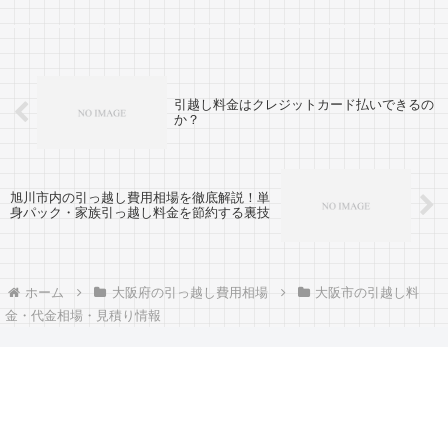
です。八尾市から大阪市へ引越し予定がある
人も参考にしましょう。大阪市から八尾市ま
では約20km。すぐ近くですので当日中の...
引越し料金はクレジットカード払いできるの
か？
旭川市内の引っ越し費用相場を徹底解説！単
身パック・家族引っ越し料金を節約する裏技
ホーム
大阪府の引っ越し費用相場
大阪市の引越し料
金・代金相場・見積り情報