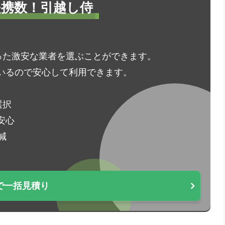
1提携数！引越し侍
った激安な業者を選ぶことができます。
いるので安心して利用できます。
選択
安心
減
で一括見積り