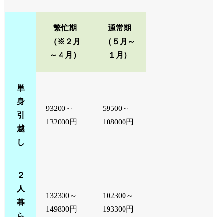
繁忙期
通常期
（※２月
（５月～
～４月）
１月）
単
身
93200～
59500～
引
132000円
108000円
越
し
２
人
132300～
102300～
暮
149800円
193300円
ら