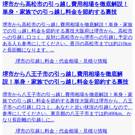
堺市から高松市の引っ越し費用相場を徹底解説！
単身・家族での引っ越し料金を節約する裏技
堺市から高松市の引っ越し費用相場を徹底解説！単身・家族
での引っ越し料金を節約する裏技大阪府は堺市から、高松市
への引越し口コミ。反対に高松市から堺市への引越し予定の
ある人も参考にしてください。香川の高松市までは約210km
と長距離になります。...
堺市の引越し料金・代金相場・見積り情報
堺市から八王子市の引っ越し費用相場を徹底解
説！単身・家族での引っ越し料金を節約する裏技
堺市から八王子市の引っ越し費用相場を徹底解説！単身・家
族での引っ越し料金を節約する裏技大阪府は堺市から、八王
子市への引越し口コミ。あなたと近い状況の引越しなので、
参考にしてください。東京都の八王子市までは約490km。か
なり長距離の引越しに...
堺市の引越し料金・代金相場・見積り情報