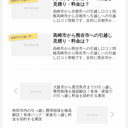
高
思いますので、なるべく多くの会社か
見積り・料金は？
ら...
高崎市から京都市への引越し口コミ情
報高崎市から京都市へ引越しへの引越
し口コミ情報です。反対に京都市から
高崎市へ引越し予定のある人も参考に
してください。高崎市から京都市まで
は約430kmとかなりの長距離になりま
高崎市から熊谷市への引越し
崎市の引越し料金・代金相場・見積り情報
高
す。片道で5時間は最低でもかかる...
見積り・料金は？
高崎市から熊谷市への引越し口コミ情
報高崎市から熊谷市へ引越しへの引越
し口コミ情報です。反対に熊谷市から
高崎市へ引越し予定のある人も参考に
してください。熊谷市までは約60km
とやや距離があります。（市役所間）
片道で１時間強ですのでその日のう
ち...
大阪市から鹿児島市までの引っ越し
費用相場を徹底解説！単身・家族で
の引っ越し料金を節約する裏技
秋田市内の引っ越し費用相場を徹底
解説！単身パック・家族引っ越し料
金を節約する裏技