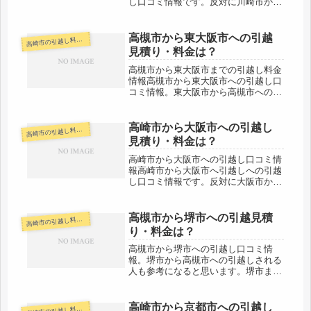
し口コミ情報です。反対に川崎市から
高崎市へ引越し予定のある人も参考に
してください。高崎市から川崎市まで
は約140kmと長距離になります。片道
高槻市から東大阪市への引越
崎市の引越し料金・代金相場・見積り情報
高
で2時間前後かかりますが、その日...
見積り・料金は？
高槻市から東大阪市までの引越し料金
情報高槻市から東大阪市への引越し口
コミ情報。東大阪市から高槻市への引
越しされる人も参考になると思いま
す。東大阪市までは約30km弱と近場
の引越しになります。格安の業者さん
高崎市から大阪市への引越し
崎市の引越し料金・代金相場・見積り情報
高
などが多いと思いますので、複数社か
見積り・料金は？
ら...
高崎市から大阪市への引越し口コミ情
報高崎市から大阪市へ引越しへの引越
し口コミ情報です。反対に大阪市から
高崎市へ引越し予定のある人も参考に
してください。高崎市から大阪市まで
は約480kmとかなりの長距離になりま
高槻市から堺市への引越見積
崎市の引越し料金・代金相場・見積り情報
高
す。片道で6時間は最低でもかかる...
り・料金は？
高槻市から堺市への引越し口コミ情
報。堺市から高槻市への引越しされる
人も参考になると思います。堺市まで
は約50kmと少し距離がありますが、
当日中には引越し可能な範囲です。お
値段も格安の引越し会社さんが多いと
高崎市から京都市への引越し
崎市の引越し料金・代金相場・見積り情報