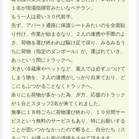
１名が現場指揮官みたいなベテラン。
もう一人は若い３０代前半。
先ず、アパート通路に保護シートみたいのを全面貼
り付け、作業が始まるなり、２人の連携や手際のよ
さ、荷物を運び終われば駆け足で戻り、みるみるう
ちに荷物（指定のダンボール）が、運ばれていき、
あっという間にトラックへ。
大きい冷蔵庫やベットなど、素人では必ずぶつけて
しまう物を、２人の連携がしっかり出来ており、ど
こにもぶつかることなくトラックへ。
余りにも荷物が多かった為、夕方、応援のトラック
が１台とスタッフ2名が来てくれました。
無事に１８時ごろに荷物運び終わり、１０分間サー
ビスという無料のサービスもあり、特にお願いする
ことが思いつかなかったので断ると、自分たち（ス
タッフ）が通った所の清掃をさせて頂きます