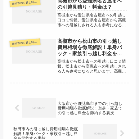
高槻市から愛知県名古屋市へ
崎市の引越し料金・代金相場・見積り情報
高
になります。ですので油断せずに早...
の引越見積り・料金は？
高槻市から愛知県名古屋市への引越し
口コミ情報。愛知県名古屋市から高槻
市への引越しされる人も参考になると
思います。愛知県名古屋市までは約
150km。やや距離がありますが、時期
と引越し会社によっては当日中に引越
高槻市から松山市の引っ越し
崎市の引越し料金・代金相場・見積り情報
高
しもできるかもしれません。引越し
費用相場を徹底解説！単身パ
代...
ック・家族引っ越し料金を節
約する裏技
高槻市から松山市への引越し口コミ情
報。松山市から高槻市への引越しされ
る人も参考になると思います。高槻市
から松山市までは約340kmと長距離に
なります。引越し料金も高くなります
が、荷物の到着まで日数がかかるのも
ネックです。最短で翌日着。時期に...
大阪市から鹿児島市までの引っ越し
費用相場を徹底解説！単身・家族で
の引っ越し料金を節約する裏技
秋田市内の引っ越し費用相場を徹底
解説！単身パック・家族引っ越し料
金を節約する裏技