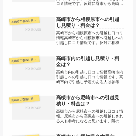
コミ情報です。反対に堺市から高崎市
へ引越し予定のある人も参考にしてく
ださい。高崎市から堺市までは約
480kmとかなりの長距離になります。
高崎市から相模原市への引越
崎市の引越し料金・代金相場・見積り情報
高
片道で6時間は最低でもかかる距離で
し見積り・料金は？
す...
高崎市から相模原市への引越し口コミ
情報高崎市から相模原市へ引越しへの
引越し口コミ情報です。反対に相模原
市から高崎市へ引越し予定のある人も
参考にしてください。相模原市までは
約100kmとやや距離がありますね。片
高崎市内の引越し見積り・料
崎市の引越し料金・代金相場・見積り情報
高
道で約１時間30分程度かかるエリ...
金は？
高崎市内の引越し口コミ情報高崎市内
引越しへの引越し口コミ情報です。高
崎市内で引越し予定のある人は参考に
してください。高崎市内での引越しな
ので、基本的に低料金で引越しできる
でしょう。なるべく多くの引越し会社
高槻市から尼崎市への引越見
崎市の引越し料金・代金相場・見積り情報
高
に見積もってもらう方が、安くなりや
積り・料金は？
す...
高槻市から尼崎市への引越し口コミ情
報。尼崎市から高槻市への引越しされ
る人も参考になると思います。隣の県
になりますが、23kmと近距離の引越
しになります。格安の引越し会社さん
なども多いですが、3月4月は超繁忙期