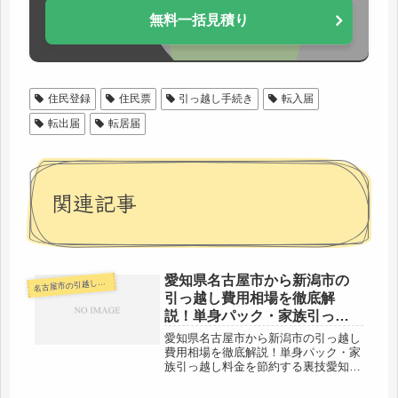
無料一括見積り
住民登録
住民票
引っ越し手続き
転入届
転出届
転居届
関連記事
愛知県名古屋市から新潟市の
古屋市の引越し料金・代金相場・見積り情報
名
引っ越し費用相場を徹底解
説！単身パック・家族引っ越
し料金を節約する裏技
愛知県名古屋市から新潟市の引っ越し
費用相場を徹底解説！単身パック・家
族引っ越し料金を節約する裏技愛知県
名古屋市から新潟市までの引越し口コ
ミ。新潟市から愛知県名古屋市へ引越