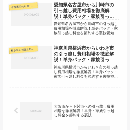
の多い都市になります。大阪市の新居
愛知県名古屋市から川崎市の
古屋市の引越し料金・代金相場・見積り情報
名
の前に引越し車両が停められるスペ
引っ越し費用相場を徹底解
ー...
説！単身パック・家族引っ越
し料金を節約する裏技
愛知県名古屋市から川崎市の引っ越し
費用相場を徹底解説！単身パック・家
族引っ越し料金を節約する裏技愛知県
名古屋市から神奈川県川崎市までの引
越し申込の予定がある方は参考にしま
しょう。川崎市から愛知県名古屋市へ
神奈川県横浜市からいわき市
浜市の引越し料金・代金相場・見積り情報
横
引越しを検討している人も参考になる
の引っ越し費用相場を徹底解
と...
説！単身パック・家族引っ越
し料金を節約する裏技
神奈川県横浜市からいわき市の引っ越
し費用相場を徹底解説！単身パック・
家族引っ越し料金を節約する裏技神奈
川県横浜市からいわき市までの引越口
コミです。福島県のいわき市までは約
240㎞と長距離。その日のうちの引越
しは厳しいので多くの場合で翌日着
対...
大阪市から下関市への引っ越し費用
相場を徹底解説！単身・家族引っ越
し料金を節約する裏技