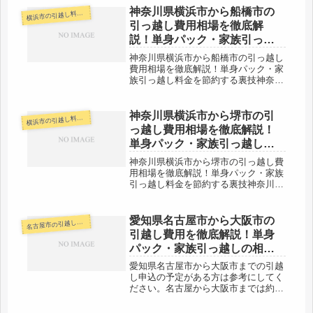
しを検討している人も参考にしてくだ
神奈川県横浜市から船橋市の
浜市の引越し料金・代金相場・見積り情報
横
さい。愛知県名古屋市から新潟市まで
引っ越し費用相場を徹底解
は...
説！単身パック・家族引っ越
し料金を節約する裏技
神奈川県横浜市から船橋市の引っ越し
費用相場を徹底解説！単身パック・家
族引っ越し料金を節約する裏技神奈川
県横浜市から船橋市までの引越し料金
実例です。反対に船橋市から神奈川県
横浜市へ引越し予定のある人も参考に
神奈川県横浜市から堺市の引
浜市の引越し料金・代金相場・見積り情報
横
してください。船橋区までは約
っ越し費用相場を徹底解説！
50km...
単身パック・家族引っ越し料
金を節約する裏技
神奈川県横浜市から堺市の引っ越し費
用相場を徹底解説！単身パック・家族
引っ越し料金を節約する裏技神奈川県
横浜市から堺市までの引越し料金実例
です。堺市から神奈川県横浜市へ引越
しを予定している人もご参考くださ
愛知県名古屋市から大阪市の
古屋市の引越し料金・代金相場・見積り情報
名
い。堺市までは約500kmあります。
引越し費用を徹底解説！単身
横...
パック・家族引っ越しの相
場・料金はいくら？
愛知県名古屋市から大阪市までの引越
し申込の予定がある方は参考にしてく
ださい。名古屋から大阪市までは約
170kmです。そこそこの距離がありま
すね。大阪市は全国でも2番目に人口