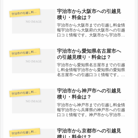
神奈川県横浜市から宇治市に引越す予
定のある人も参考にしてください。宇
治市から神奈川県横浜市までは約
宇治市から大阪市への引越見
治市の引越し料金・代金相場・見積り情報
宇
440kmとかなりの距離がありますの
積り・料金は？
で、...
宇治市から大阪市までの引越し料金情
報宇治市から大阪府の大阪市への引越
口コミ情報です。大阪市から宇治市に
引越す予定のある人も参考にしてくだ
さい。宇治市から大阪市までは約
50kmと少し距離がありますが、その
宇治市から愛知県名古屋市へ
治市の引越し料金・代金相場・見積り情報
宇
日中の引越しは十分可能でしょう。料
の引越見積り・料金は？
金も...
宇治市から愛知県名古屋市までの引越
し料金情報宇治市から愛知県の愛知県
名古屋市への引越口コミ情報です。愛
知県名古屋市から宇治市に引越す予定
のある人も参考にしてください。宇治
市から愛知県名古屋市までは約130km
宇治市から神戸市への引越見
治市の引越し料金・代金相場・見積り情報
宇
と距離がありますが、その日中の引...
積り・料金は？
宇治市から神戸市までの引越し料金情
報宇治市から兵庫県の神戸市への引越
口コミ情報です。神戸市から宇治市に
引越す予定のある人も参考にしてくだ
さい。宇治市から神戸市までは約
70kmと少し距離がありますが、その
宇治市から京都市への引越見
治市の引越し料金・代金相場・見積り情報
宇
日中の引越しは十分可能でしょう。料
積り・料金は？