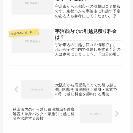
金も...
宇治市から京都市への引越口コミ情報
です。京都市から宇治市に引越す予定
のある人も参考にしてください。京都
市までの引越しなので近距離というこ
とで当日中に終わるケースがほとんど
でしょう。料金も格安の会社が多いと
宇治市内での引越見積り料金
治市の引越し料金・代金相場・見積り情報
宇
思います。１社だけでなく複数社から
は？
見...
宇治市内の引越し口コミ情報です。こ
れから宇治市内で引越しをする予定の
人は参考にしましょう。「自分の引越
し代金を早く知りたい！！そして安い
会社を教えて！」そういう人は右のリ
ンク先のページを読んだ上、ネットで
見積りしましょう。100％安くなる
と...
大阪市から鹿児島市までの引っ越し
費用相場を徹底解説！単身・家族で
の引っ越し料金を節約する裏技
秋田市内の引っ越し費用相場を徹底
解説！単身パック・家族引っ越し料
金を節約する裏技