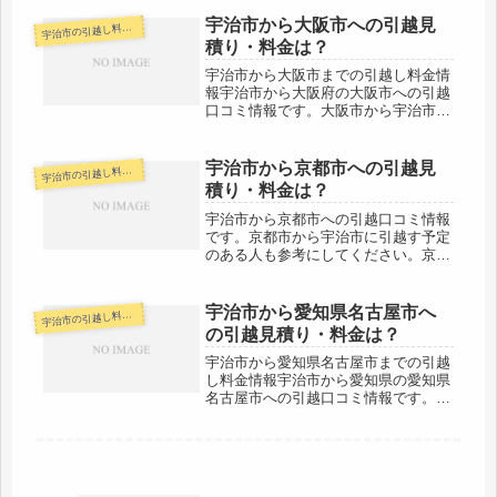
定のある人も参考にしてください。宇
治市から神奈川県横浜市までは約
宇治市から大阪市への引越見
治市の引越し料金・代金相場・見積り情報
宇
440kmとかなりの距離がありますの
積り・料金は？
で、...
宇治市から大阪市までの引越し料金情
報宇治市から大阪府の大阪市への引越
口コミ情報です。大阪市から宇治市に
引越す予定のある人も参考にしてくだ
さい。宇治市から大阪市までは約
50kmと少し距離がありますが、その
宇治市から京都市への引越見
治市の引越し料金・代金相場・見積り情報
宇
日中の引越しは十分可能でしょう。料
積り・料金は？
金も...
宇治市から京都市への引越口コミ情報
です。京都市から宇治市に引越す予定
のある人も参考にしてください。京都
市までの引越しなので近距離というこ
とで当日中に終わるケースがほとんど
でしょう。料金も格安の会社が多いと
宇治市から愛知県名古屋市へ
治市の引越し料金・代金相場・見積り情報
宇
思います。１社だけでなく複数社から
の引越見積り・料金は？
見...
宇治市から愛知県名古屋市までの引越
し料金情報宇治市から愛知県の愛知県
名古屋市への引越口コミ情報です。愛
知県名古屋市から宇治市に引越す予定
のある人も参考にしてください。宇治
市から愛知県名古屋市までは約130km
と距離がありますが、その日中の引...