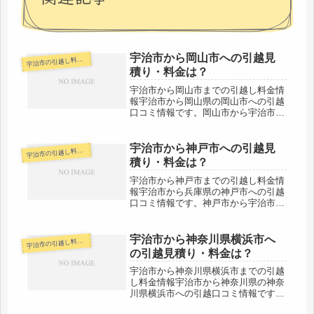
宇治市から岡山市への引越見
治市の引越し料金・代金相場・見積り情報
宇
積り・料金は？
宇治市から岡山市までの引越し料金情
報宇治市から岡山県の岡山市への引越
口コミ情報です。岡山市から宇治市に
引越す予定のある人も参考にしてくだ
さい。宇治市から岡山市までは約
210kmと距離があります。片道で約３
宇治市から神戸市への引越見
治市の引越し料金・代金相場・見積り情報
宇
時間弱の範囲なので、当日中の引越し
積り・料金は？
が...
宇治市から神戸市までの引越し料金情
報宇治市から兵庫県の神戸市への引越
口コミ情報です。神戸市から宇治市に
引越す予定のある人も参考にしてくだ
さい。宇治市から神戸市までは約
70kmと少し距離がありますが、その
宇治市から神奈川県横浜市へ
治市の引越し料金・代金相場・見積り情報
宇
日中の引越しは十分可能でしょう。料
の引越見積り・料金は？
金も...
宇治市から神奈川県横浜市までの引越
し料金情報宇治市から神奈川県の神奈
川県横浜市への引越口コミ情報です。
神奈川県横浜市から宇治市に引越す予