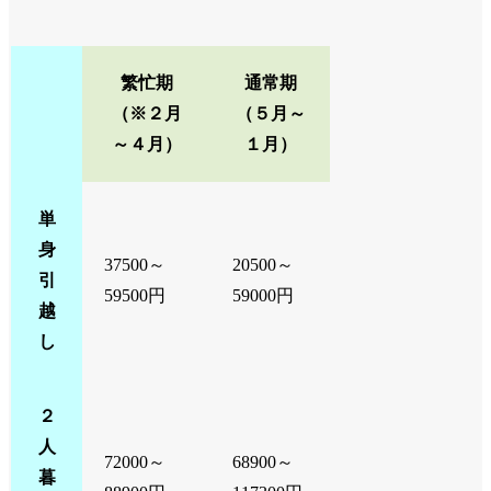
繁忙期
通常期
（※２月
（５月～
～４月）
１月）
単
身
37500～
20500～
引
59500円
59000円
越
し
２
人
72000～
68900～
暮