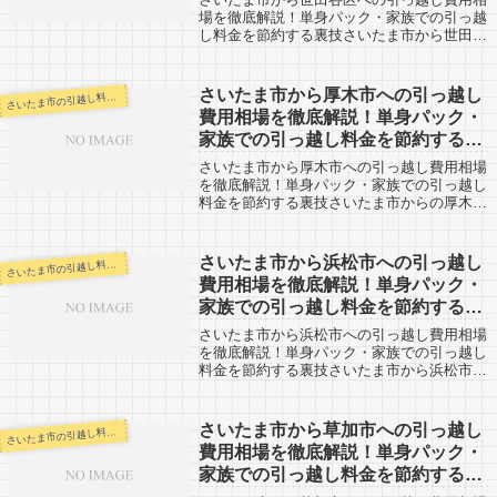
場を徹底解説！単身パック・家族での引っ越
し料金を節約する裏技さいたま市から世田谷
区までの引越し体験情報。反対に都内からさ
いたま市に移り住む方もご参考ください。世
田谷区までは40km弱。50km圏内だと...
さいたま市から厚木市への引っ越し
いたま市の引越し料金・代金相場・見積り情報
さ
費用相場を徹底解説！単身パック・
家族での引っ越し料金を節約する裏
技
さいたま市から厚木市への引っ越し費用相場
を徹底解説！単身パック・家族での引っ越し
料金を節約する裏技さいたま市からの厚木市
への引越口コミ情報です。反対に、厚木市か
らさいたま市へ引越予定のある方も参考にし
てみてください。さいたま市から厚木市ま
さいたま市から浜松市への引っ越し
いたま市の引越し料金・代金相場・見積り情報
さ
で...
費用相場を徹底解説！単身パック・
家族での引っ越し料金を節約する裏
技
さいたま市から浜松市への引っ越し費用相場
を徹底解説！単身パック・家族での引っ越し
料金を節約する裏技さいたま市から浜松市へ
引越経験のある人の口コミ。反対に浜松市か
らさいたま市へ引越予定のある人も参考にな
ると思います。浜松市までは約270kmと...
さいたま市から草加市への引っ越し
いたま市の引越し料金・代金相場・見積り情報
さ
費用相場を徹底解説！単身パック・
家族での引っ越し料金を節約する裏
技