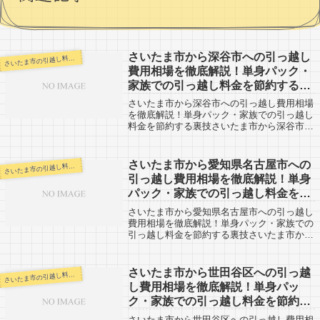
さいたま市から深谷市への引っ越し
いたま市の引越し料金・代金相場・見積り情報
さ
費用相場を徹底解説！単身パック・
家族での引っ越し料金を節約する裏
技
さいたま市から深谷市への引っ越し費用相場
を徹底解説！単身パック・家族での引っ越し
料金を節約する裏技さいたま市から深谷市へ
の引越し口コミ。深谷市からさいたま市方面
への引越申込を検討している方も参考に。
「自分の引越し代金を早く知りたい！！そし
さいたま市から愛知県名古屋市への
いたま市の引越し料金・代金相場・見積り情報
さ
て...
引っ越し費用相場を徹底解説！単身
パック・家族での引っ越し料金を節
約する裏技
さいたま市から愛知県名古屋市への引っ越し
費用相場を徹底解説！単身パック・家族での
引っ越し料金を節約する裏技さいたま市から
中京圏の大都市である愛知県名古屋市への引
越口コミ情報です。反対に、愛知県名古屋市
からさいたま市へ引越予定のある方も参考
さいたま市から世田谷区への引っ越
いたま市の引越し料金・代金相場・見積り情報
さ
に...
し費用相場を徹底解説！単身パッ
ク・家族での引っ越し料金を節約す
る裏技
さいたま市から世田谷区への引っ越し費用相