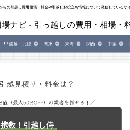
からの引越し費用相場・料金や引越しお役立ち情報について発信しているサ
甲信越・北陸
関東
東海
関西
中国
引越見積り・料金は？
安値（最大50%OFF）の業者を探せる！／
1提携数！引越し侍