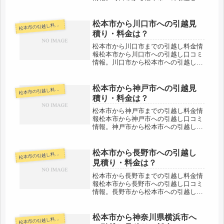
れる人も参考になると思います。松本
市から東京都の町田市へは約200kmと
長距離になります。引越しは当日中に
松本市から川口市への引越見
本市の引越し料金・代金相場・見積り情報
松
は可能な場合もありますが、引越し...
積り・料金は？
松本市から川口市までの引越し料金情
報松本市から川口市への引越し口コミ
情報。川口市から松本市への引越しさ
れる人も参考になると思います。松本
市から埼玉県の川口市までは約240km
と長距離になります。片道で３時間以
松本市から神戸市への引越見
本市の引越し料金・代金相場・見積り情報
松
上かかる範囲ですので、その日中で...
積り・料金は？
松本市から神戸市までの引越し料金情
報松本市から神戸市への引越し口コミ
情報。神戸市から松本市への引越しさ
れる人も参考になると思います。松本
市から兵庫県の神戸市までは約400km
と長距離です。多くの場合で引越し荷
松本市から長野市への引越し
本市の引越し料金・代金相場・見積り情報
松
物は翌日着が最短になると思います...
見積り・料金は？
松本市から長野市までの引越し料金情
報松本市から長野市への引越し口コミ
情報。長野市から松本市への引越しさ
れる人も参考になると思います。松本
市から長野市は中心地間の距離で約
70kmとやや距離があります。しかし
松本市から神奈川県横浜市へ
本市の引越し料金・代金相場・見積り情報
松
当日中には引越し可能な範囲でしょ