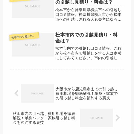
の引越し見積り・料金は？
う。...
松本市から神奈川県横浜市への引越し
口コミ情報。神奈川県横浜市から松本
市への引越しされる人も参考になると
思います。松本市から神奈川県の大都
市・神奈川県横浜市へは約240kmと長
距離。当日着はほぼ無理な範囲ですの
松本市内での引越見積り・料
本市の引越し料金・代金相場・見積り情報
松
で、翌日着が最短になるかと思いま...
金は？
松本市内での引越し口コミ情報。これ
から松本市内で引越しをする人は参考
にしてみてください。市内の引越しな
のでその日中に引越しは終わるでしょ
う。近距離ということで格安の会社も
見つかるかもしれません。複数の会社
から見積もりをもらった方がいいです
よ...
大阪市から鹿児島市までの引っ越し
費用相場を徹底解説！単身・家族で
の引っ越し料金を節約する裏技
秋田市内の引っ越し費用相場を徹底
解説！単身パック・家族引っ越し料
金を節約する裏技