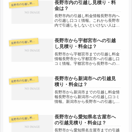
川県横浜市へは約280kmと長距離にな
長野市内の引越し見積り・料
野市の引越し料金・代金相場・見積り情報
長
ります。時間にして車で約４時間弱...
金は？
長野市内の引越し料金情報長野市内へ
の引越し口コミ情報。これから長野市
内で引越しをしないといけない人は参
考に。長野市内なので離れている地区
でも100km圏内です。当日中の引越し
が通常でしょう。料金も格安の引越し
長野市から宇都宮市への引越
野市の引越し料金・代金相場・見積り情報
長
会社などが多いと思います。なるべ...
し見積り・料金は？
長野市から宇都宮市までの引越し料金
情報長野市から宇都宮市への引越し口
コミ情報。宇都宮市から長野市への引
越しされる人も参考になると思いま
す。長野市から宇都宮市へは約240km
と長距離になります。大体の業者さん
長野市から新潟市への引越見
野市の引越し料金・代金相場・見積り情報
長
で翌日着扱いになることが多いよう
積り・料金は？
で...
長野市から新潟市までの引越し料金情
報長野市から新潟市への引越し口コミ
情報。新潟市から長野市への引越しさ
れる人も参考になると思います。長野
市から新潟市へは約190kmと長距離に
なります。（市役所間）車で約３時間
長野市から愛知県名古屋市へ
野市の引越し料金・代金相場・見積り情報
長
弱の距離ですので、その日のうちの...
の引越見積り・料金は？
長野市から愛知県名古屋市までの引越