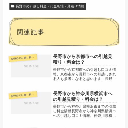
長野市の引越し料金・代金相場・見積り情報
関連記事
長野市から京都市への引越見
野市の引越し料金・代金相場・見積り情報
長
積り・料金は？
長野市から京都市への引越し口コミ情
報。京都市から長野市への引越しされ
る人も参考になると思います。長野市
から京都市へは約400kmとかなり距離
があります。長距離ということで引越
し代金は高め。心配な人は早めに引越
長野市から神奈川県横浜市へ
野市の引越し料金・代金相場・見積り情報
長
し会社から見積もりをもらうことを...
の引越見積り・料金は？
長野市から神奈川県横浜市までの引越
し料金情報長野市から神奈川県横浜市
への引越し口コミ情報。神奈川県横浜
市から長野市への引越しされる人も参
考になると思います。長野市から神奈