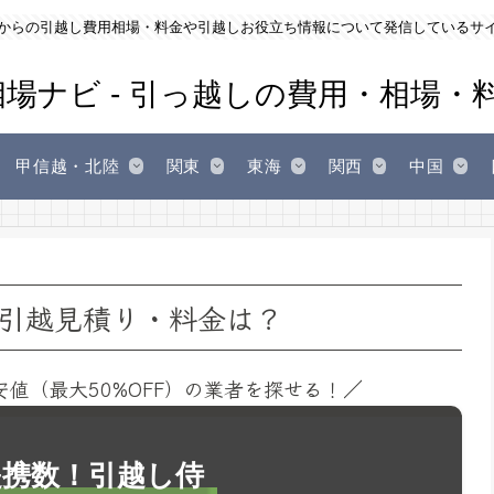
からの引越し費用相場・料金や引越しお役立ち情報について発信しているサ
甲信越・北陸
関東
東海
関西
中国
引越見積り・料金は？
安値（最大50%OFF）の業者を探せる！／
1提携数！引越し侍