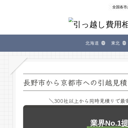
全国各市
北海道
東北
長野市から京都市への引越見積
＼300社以上から同時見積りで最
業界No.