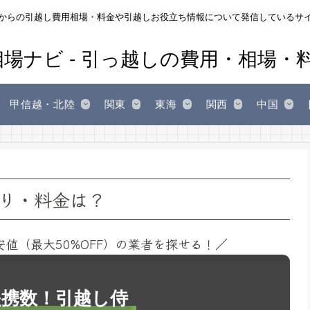
からの引越し費用相場・料金や引越しお役立ち情報について発信しているサ
甲信越・北陸
関東
東海
関西
中国
り・料金は？
安値（最大50%OFF）の業者を探せる！／
1提携数！引越し侍