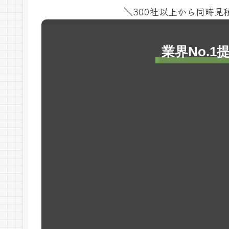
＼300社以上から同時
業界No.