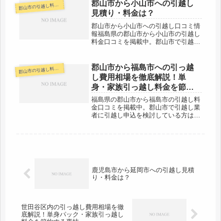
の距離は約160kmと長距離になりま
郡山市から小山市への引越し
山市の引越し料金・代金相場・見積り情報
郡
す。当日中の引越しが厳しくなって
見積り・料金は？
く...
郡山市から小山市への引越し口コミ情
報福島県の郡山市から小山市の引越し
料金口コミを掲載中。郡山市で引越し
業者に引越し申込を検討している方は
参考にしてみてください。郡山市から
栃木県の小山市までは約150kmと長距
郡山市から福島市への引っ越
山市の引越し料金・代金相場・見積り情報
郡
離になります。当日中の引越しも、...
し費用相場を徹底解説！単
身・家族引っ越し料金を節約
する裏技
福島県の郡山市から福島市の引越し料
金口コミを掲載中。郡山市で引越し業
者に引越し申込を検討している方は参
考にしてみてください。郡山市から福
島市は約50km。少し離れていますが
当日中に引越しは十分可能でしょう。
お値段も安い会社などが多くあると
思...
鹿児島市から延岡市への引越し見積
り・料金は？
世田谷区内の引っ越し費用相場を徹
底解説！単身パック・家族引っ越し