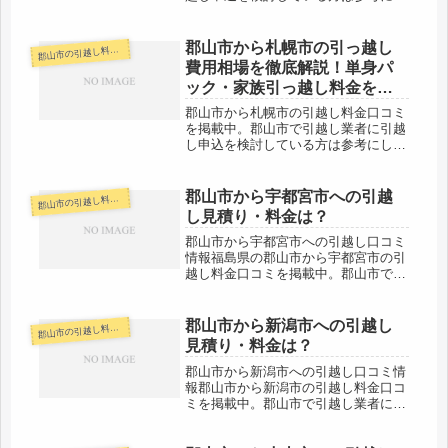
てみてください。郡山市から須賀川市
へはすぐ近くになります。遠い地区同
士でも、その日のうちの引越しは可能
郡山市から札幌市の引っ越し
山市の引越し料金・代金相場・見積り情報
郡
でしょう。代金も格安の業者さんなど
費用相場を徹底解説！単身パ
が...
ック・家族引っ越し料金を節
約する裏技
郡山市から札幌市の引越し料金口コミ
を掲載中。郡山市で引越し業者に引越
し申込を検討している方は参考にして
みてください。郡山市から札幌市への
距離は約900kmと超長距離。料金も確
実に高くなりますが、日数がかかるの
郡山市から宇都宮市への引越
山市の引越し料金・代金相場・見積り情報
郡
もネックです。早めに引越し業者に...
し見積り・料金は？
郡山市から宇都宮市への引越し口コミ
情報福島県の郡山市から宇都宮市の引
越し料金口コミを掲載中。郡山市で引
越し業者に引越し申込を検討している
方は参考にしてみてください。郡山市
から宇都宮市は約120kmほどの距離が
郡山市から新潟市への引越し
山市の引越し料金・代金相場・見積り情報
郡
あります。当日中の引越しは可能な...
見積り・料金は？
郡山市から新潟市への引越し口コミ情
報郡山市から新潟市の引越し料金口コ
ミを掲載中。郡山市で引越し業者に引
越し申込を検討している方は参考にし
てみてください。郡山市から新潟市へ