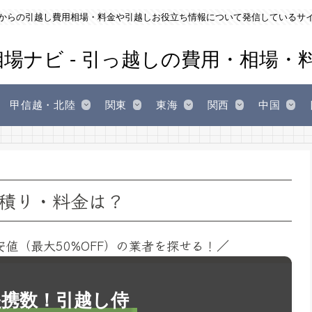
からの引越し費用相場・料金や引越しお役立ち情報について発信しているサ
甲信越・北陸
関東
東海
関西
中国
積り・料金は？
安値（最大50%OFF）の業者を探せる！／
1提携数！引越し侍