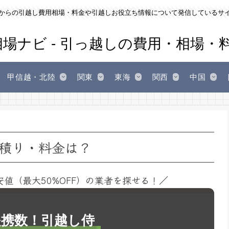
からの引越し費用相場・料金や引越しお役立ち情報について発信しているサ
甲信越・北陸
関東
東海
関西
中国
積り・料金は？
安値（最大50%OFF）の業者を探せる！／
1提携数！引越し侍