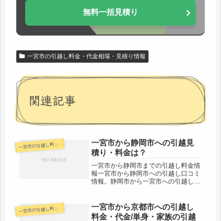
無料一括見積り
一宮市の引越し料金・代金相場・見積り情報
関連記事
一宮市から静岡市への引越見
宮市の引越し料金・代金相場・見積り情報
一
積り・料金は？
一宮市から静岡市までの引越し料金情
報一宮市から静岡市への引越し口コミ
情報。静岡市から一宮市への引越しさ
れる人も参考になると思います。一宮
市から静岡市までは200kmと長距離に
なります。片道で2時間前後かかる範
一宮市から京都市への引越し
宮市の引越し料金・代金相場・見積り情報
一
囲ですが、その日のうちの引越しも...
料金・代金/単身・家族の引越