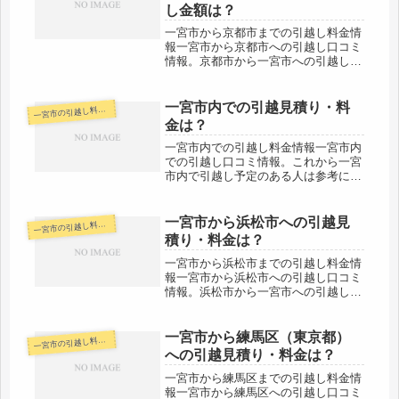
し金額は？
一宮市から京都市までの引越し料金情
報一宮市から京都市への引越し口コミ
情報。京都市から一宮市への引越しさ
れる人も参考になると思います。一宮
市から京都市までは130kmと長距離に
なります。片道で2時間はかからない
一宮市内での引越見積り・料
宮市の引越し料金・代金相場・見積り情報
一
範囲ですので、その日のうちの引越...
金は？
一宮市内での引越し料金情報一宮市内
での引越し口コミ情報。これから一宮
市内で引越し予定のある人は参考にし
てください。一宮市内での移動なので
その日のうちに引越しは完了するでし
ょう。近場ということでお値段も格安
一宮市から浜松市への引越見
宮市の引越し料金・代金相場・見積り情報
一
の会社さんが多いと思います。複数社
積り・料金は？
か...
一宮市から浜松市までの引越し料金情
報一宮市から浜松市への引越し口コミ
情報。浜松市から一宮市への引越しさ
れる人も参考になると思います。一宮
市から浜松市までは130kmと長距離に
なります。片道で2時間はかからない
一宮市から練馬区（東京都）
宮市の引越し料金・代金相場・見積り情報
一
範囲ですので、その日のうちの引越...
への引越見積り・料金は？
一宮市から練馬区までの引越し料金情
報一宮市から練馬区への引越し口コミ