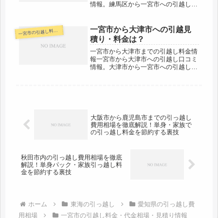
情報。練馬区から一宮市への引越しさ
れる人も参考になると思います。一宮
市から東京都の練馬区へは370kmと長
距離になります。片道で約４時間はか
一宮市から大津市への引越見
宮市の引越し料金・代金相場・見積り情報
一
かる範囲ですので、荷物の到着は最...
積り・料金は？
一宮市から大津市までの引越し料金情
報一宮市から大津市への引越し口コミ
情報。大津市から一宮市への引越しさ
れる人も参考になると思います。一宮
市から大津市へは約130kmとやや距離
があります。片道で2時間かからない
範囲なので、その日のうちに引越し...
大阪市から鹿児島市までの引っ越し
費用相場を徹底解説！単身・家族で
の引っ越し料金を節約する裏技
秋田市内の引っ越し費用相場を徹底
解説！単身パック・家族引っ越し料
金を節約する裏技
ホーム
東海の引っ越し
愛知県の引っ越し費
用相場
一宮市の引越し料金・代金相場・見積り情報