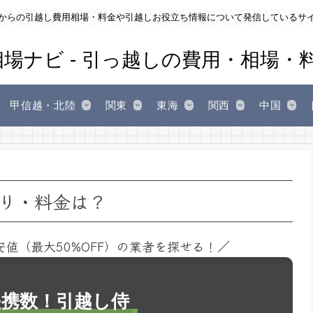
からの引越し費用相場・料金や引越しお役立ち情報について発信しているサ
甲信越・北陸
関東
東海
関西
中国
り・料金は？
安値（最大50%OFF）の業者を探せる！／
1提携数！引越し侍