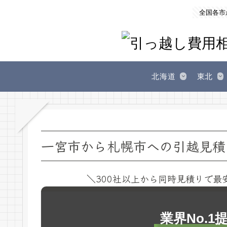
全国各市
北海道
東北
一宮市から札幌市への引越見積
＼300社以上から同時見積りで最
業界No.