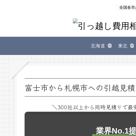
全国各市
北海道
東北
富士市から札幌市への引越見積
＼300社以上から同時見積りで最
業界No.