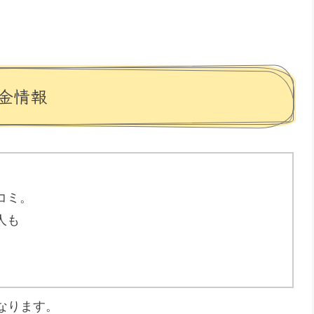
金情報
コミ。
人も
なります。