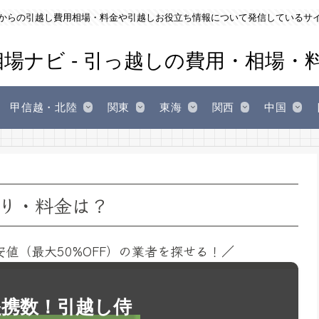
からの引越し費用相場・料金や引越しお役立ち情報について発信しているサ
甲信越・北陸
関東
東海
関西
中国
り・料金は？
安値（最大50%OFF）の業者を探せる！／
1提携数！引越し侍