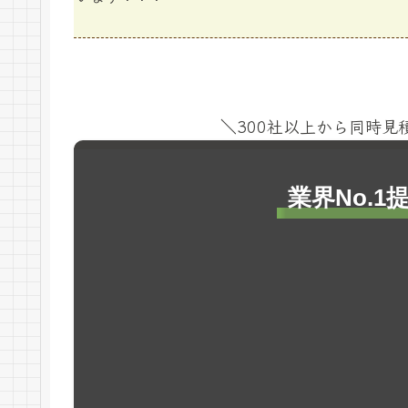
＼300社以上から同時
業界No.