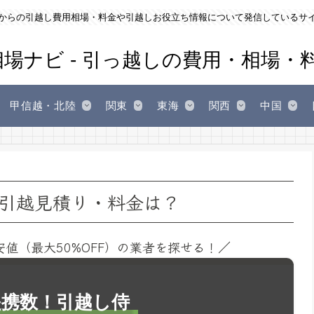
からの引越し費用相場・料金や引越しお役立ち情報について発信しているサ
甲信越・北陸
関東
東海
関西
中国
引越見積り・料金は？
安値（最大50%OFF）の業者を探せる！／
1提携数！引越し侍