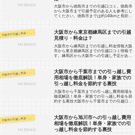
大阪市から徳島市までの引越口コミ。徳島市
から大阪市まで引越予定のある人も参考にし
てください。徳島市までは約140kmと長距離
になります。片道で２時間強かかる範囲です
が、その日のうちの引越しも不可能ではない
でしょう。引越し業者さんから見積りを...
大阪市から東京都練馬区までの引越
阪市の引越し料金・代金相場・見積り情報
大
見積り・料金は？
大阪市から練馬区までの引越し料金情報大阪
市から東京都練馬区までの引越口コミ情報で
す。練馬区から大阪市への引越し予定がある
人も参考に。大阪市から練馬区までは約
510km。都心になりますので駐車スペースが
あるかないかなども確認しておいた方がい
大阪市から千葉市までの引っ越し費
阪市の引越し料金・代金相場・見積り情報
大
い...
用相場を徹底解説！単身・家族での
引っ越し料金を節約する裏技
大阪市から千葉市までの引っ越し費用相場を
徹底解説！単身・家族での引っ越し料金を節
約する裏技大阪市から千葉市までの引越口コ
ミです。千葉市から大阪市へ引越しを検討し
ている人も参考にしましょう。大阪市から千
葉市までは約540km。引越口コミなどか...
大阪市から旭川市への引っ越し費用
阪市の引越し料金・代金相場・見積り情報
大
相場を徹底解説！単身・家族での引
っ越し料金を節約する裏技