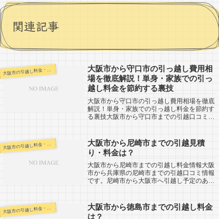
関連記事
大阪市から守口市の引っ越し費用相
阪市の引越し料金・代金相場・見積り情報
大
場を徹底解説！単身・家族での引っ
越し料金を節約する裏技
大阪市から守口市の引っ越し費用相場を徹底
解説！単身・家族での引っ越し料金を節約す
る裏技大阪市から守口市までの引越口コミ。
守口市から大阪市まで引越予定のある人も参
考にしてください。守口市までは約10km。
近場ですので当日中に引越しする人が大半...
大阪市から尼崎市までの引越見積
阪市の引越し料金・代金相場・見積り情報
大
り・料金は？
大阪市から尼崎市までの引越し料金情報大阪
市から兵庫県の尼崎市までの引越口コミ情報
です。尼崎市から大阪市へ引越し予定のある
人も参考にしましょう。尼崎市までは約
18kmと近距離になります。お値段も安い引
越し会社が多くあります。ただし、2月～4
大阪市から徳島市までの引越し料金
阪市の引越し料金・代金相場・見積り情報
大
月...
は？