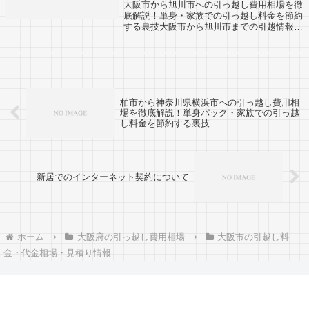
大阪市から旭川市への引っ越し費用相場を徹
底解説！単身・家族での引っ越し料金を節約
する裏技大阪市から旭川市までの引越情報で
す。反対に旭川市から大阪市へ引越し予定の
ある人も参考にしましょう。大阪市から旭川
市までは約1600kmと超長距離になりま...
柏市から神奈川県横浜市への引っ越し費用相
場を徹底解説！単身パック・家族での引っ越
し料金を節約する裏技
新居でのインターネット契約について
ホーム
大阪府の引っ越し費用相場
大阪市の引越し料
金・代金相場・見積り情報